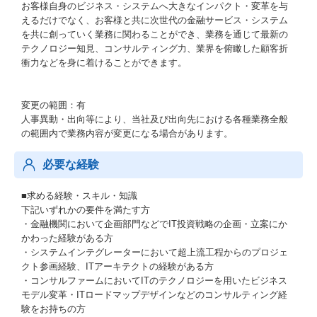
お客様自身のビジネス・システムへ大きなインパクト・変革を与
えるだけでなく、お客様と共に次世代の金融サービス・システム
を共に創っていく業務に関わることができ、業務を通じて最新の
テクノロジー知見、コンサルティング力、業界を俯瞰した顧客折
衝力などを身に着けることができます。
変更の範囲：有
人事異動・出向等により、当社及び出向先における各種業務全般
の範囲内で業務内容が変更になる場合があります。
必要な経験
■求める経験・スキル・知識
下記いずれかの要件を満たす方
・金融機関において企画部門などでIT投資戦略の企画・立案にか
かわった経験がある方
・システムインテグレーターにおいて超上流工程からのプロジェ
クト参画経験、ITアーキテクトの経験がある方
・コンサルファームにおいてITのテクノロジーを用いたビジネス
モデル変革・ITロードマップデザインなどのコンサルティング経
験をお持ちの方