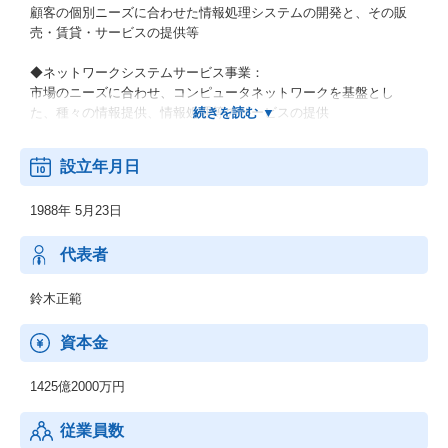
顧客の個別ニーズに合わせた情報処理システムの開発と、その販
売・賃貸・サービスの提供等
◆ネットワークシステムサービス事業：
市場のニーズに合わせ、コンピュータネットワークを基盤とし
た、種々の情報提供、情報処理等のサービスの提供
◆その他の事業：
設立年月日
顧客の経営上の問題点に係わる調査・分析、情報処理システムの
在り方に係わる企画・提案、保守・ファシリティマネジメント等
1988年 5月23日
代表者
鈴木正範
資本金
1425億2000万円
従業員数