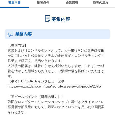
募集内容
勤務条件
企業情報
応募の流れ
募集内容
業務内容
【職務内容】
営業およびITコンサルタントとして、大手銀行向けに最先端技術
を活用した次世代金融システムの企画立案・コンサルティング・
営業まで幅広くご担当いただきます。
入社後の配属はご経験に併せて検討いたしますが、これまでの経
験を活かした領域からお任せし、ご活躍の場を拡げていただきま
す。
〈参考〉UPtoDATA インタビュー記事
https://www.nttdata.com/jp/ja/recruit/careers/work-people/2375/
【アピールポイント（職務の魅力）】
強固なロングタームリレーションシップに基づきクライアントの
経営層や部長級に対して、最新のテクノロジーを用いた企画提案
を行えます。