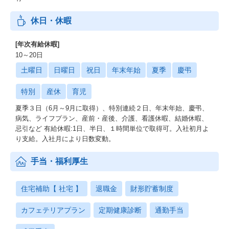
休日・休暇
[年次有給休暇]
10～20日
土曜日
日曜日
祝日
年末年始
夏季
慶弔
特別
産休
育児
夏季３日（6月～9月に取得）、特別連続２日、年末年始、慶弔、
病気、ライフプラン、産前・産後、介護、看護休暇、結婚休暇、
忌引など 有給休暇:1日、半日、１時間単位で取得可。入社初月よ
り支給。入社月により日数変動。
手当・福利厚生
住宅補助【 社宅 】
退職金
財形貯蓄制度
カフェテリアプラン
定期健康診断
通勤手当