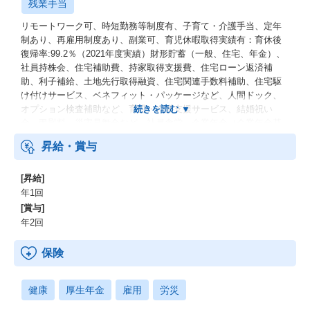
残業手当
リモートワーク可、時短勤務等制度有、子育て・介護手当、定年
制あり、再雇用制度あり、副業可、育児休暇取得実績有：育休後
復帰率:99.2％（2021年度実績）財形貯蓄（一般、住宅、年金）、
社員持株会、住宅補助費、持家取得支援費、住宅ローン返済補
助、利子補給、土地先行取得融資、住宅関連手数料補助、住宅駆
け付けサービス、ベネフィット・パッケージなど、人間ドック、
オプション検査補助など、育児・介護支援サービス、結婚祝い
金、弔慰料、災害見舞金など、社員食堂、企業年金（企業年金基
金、確定拠出年金）、電気通信共済会(個人年金、遺児育英基金)
昇給・賞与
[昇給]
年1回
[賞与]
年2回
保険
健康
厚生年金
雇用
労災