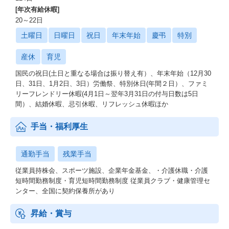
[年次有給休暇]
20～22日
土曜日
日曜日
祝日
年末年始
慶弔
特別
産休
育児
国民の祝日(土日と重なる場合は振り替え有）、年末年始（12月30
日、31日、1月2日、3日）労働祭、特別休日(年間２日）、ファミ
リーフレンドリー休暇(4月1日～翌年3月31日の付与日数は5日
間）、結婚休暇、忌引休暇、リフレッシュ休暇ほか
手当・福利厚生
通勤手当
残業手当
従業員持株会、スポーツ施設、企業年金基金、・介護休職・介護
短時間勤務制度・育児短時間勤務制度 従業員クラブ・健康管理セ
ンター、全国に契約保養所があり
昇給・賞与