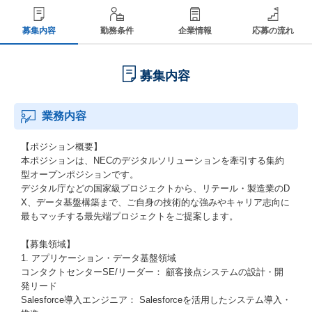
募集内容
勤務条件
企業情報
応募の流れ
募集内容
業務内容
【ポジション概要】
本ポジションは、NECのデジタルソリューションを牽引する集約
型オープンポジションです。
デジタル庁などの国家級プロジェクトから、リテール・製造業のD
X、データ基盤構築まで、ご自身の技術的な強みやキャリア志向に
最もマッチする最先端プロジェクトをご提案します。
【募集領域】
1. アプリケーション・データ基盤領域
コンタクトセンターSE/リーダー： 顧客接点システムの設計・開
発リード
Salesforce導入エンジニア： Salesforceを活用したシステム導入・