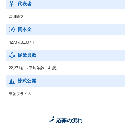
います。最先端のデジタル技術を活用し、お客さまとの共創を通
代表者
じて、人やモノ、プロセスを企業・産業の枠を超えてつなぎ、バ
リューチェーン全体で新たな価値を生み出します。
森田隆之
◆ネットワークサービス事業
資本金
通信事業者向けに、ネットワーク構築に必要な機器や運用管理の
ための基盤システム、運用サービスなどを提供しています。さら
4278億3100万円
に、IoT/5G時代に向けてネットワークへのニーズが多様化する
中、テレコムキャリア市場で培ったネットワークの強みをサービ
従業員数
スプロバイダや製造業、流通・サービス業、自治体などの市場に
展開していきます。
22,271名 （平均年齢：41歳）
◆グローバル事業
海外市場を対象として、セーファーシティ（パブリックセーフテ
株式公開
ィ、デジタル・ガバメント、デジタル・ファイナンス）、サービ
スプロバイダ向けソフトウェア・サービス、海洋システムなどを
東証プライム
提供しています。AI、IoT関連の先端技術を活用し、安全・安心で
効率・公平な都市の実現をはじめとする社会課題の解決に貢献し
ていきます。
応募の流れ