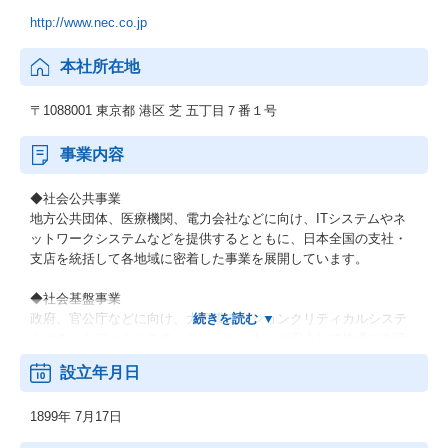
http://www.nec.co.jp
本社所在地
〒1088001 東京都 港区 芝 五丁目７番１号
事業内容
◆社会公共事業
地方公共団体、医療機関、電力会社などに向け、ITシステムやネ
ットワークシステムなどを提供するとともに、日本全国の支社・
支店を統括して各地域に密着した事業を展開しています。
◆社会基盤事業
政府、官公庁などに向け、大規模ミッションクリティカルシステ
ムやネットワークシステムといった、人々が安心して快適に生活
できるための社会インフラを提供しています。
設立年月日
◆エンタープライズ事業
1899年 7月17日
製造業、流通・サービス業、金融業などの民需向けにITソリュー
ションを提供し、お客さまの新サービス立ち上げなどに貢献して