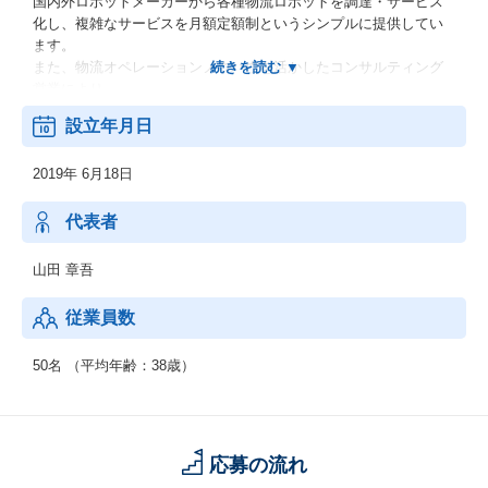
国内外ロボットメーカーから各種物流ロボットを調達・サービス
化し、複雑なサービスを月額定額制というシンプルに提供してい
ます。
また、物流オペレーションノウハウを活かしたコンサルティング
営業により、
顧客の課題を解決し、自社開発システムによるロボットの「簡単
設立年月日
導入」と「現場の可視化」を実現しています。
2019年 6月18日
同社は、顧客の課題に寄り添いながら、世界で活用が進む物流ロ
ボティクスソリューションを初期導入費用ゼロのサブスクリプシ
ョン型で提供しています。
代表者
株主である三井物産のグローバルネットワークを活用したロボッ
ト調達力や物流子会社の知見、
山田 章吾
物流不動産のリーディングカンパニー、日本GLPのカスタマーネ
ットワークを活用し、事業をスケールしていきます。
従業員数
50名 （平均年齢：38歳）
応募の流れ