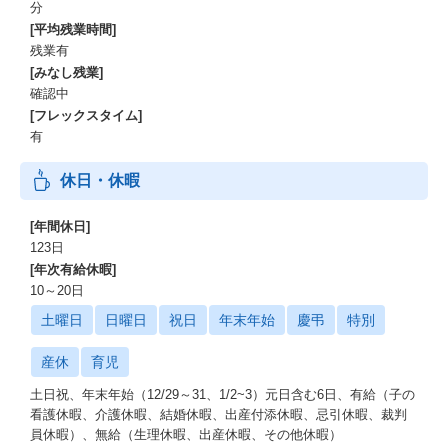
分
[平均残業時間]
残業有
[みなし残業]
確認中
[フレックスタイム]
有
休日・休暇
[年間休日]
123日
[年次有給休暇]
10～20日
土曜日
日曜日
祝日
年末年始
慶弔
特別
産休
育児
土日祝、年末年始（12/29～31、1/2~3）元日含む6日、有給（子の
看護休暇、介護休暇、結婚休暇、出産付添休暇、忌引休暇、裁判
員休暇）、無給（生理休暇、出産休暇、その他休暇）