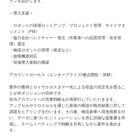
ランを設計します。
＜導入支援＞
・ロボットの現場セットアップ、プロジェクト管理、サイトマネ
ジメント（PM）
・協力会社へレクチャー・発注（作業者への品質管理・安全管
理）選定
・物流ロボットの管理（発送など）
・故障機器対応
・現場導入体制の構築
アカウントセールス（エンタープライズ/拠点開拓・深耕）
案件の獲得とロイヤルカスタマー化による収益の安定化を図るこ
とが本ポジションの目的です。
担当アカウントへの営業戦略を計画実行していただきます。
アップセルやクロスセルを通じた新規の商談や既存顧客に対して
課題をヒアリングを行います。その後、物流倉庫へ現地視察を行
い、データに基づいたシミュレーションを含む詳細な提案書を作
成し、チームミーティングで戦略を共有しながら案件を進めま
す。