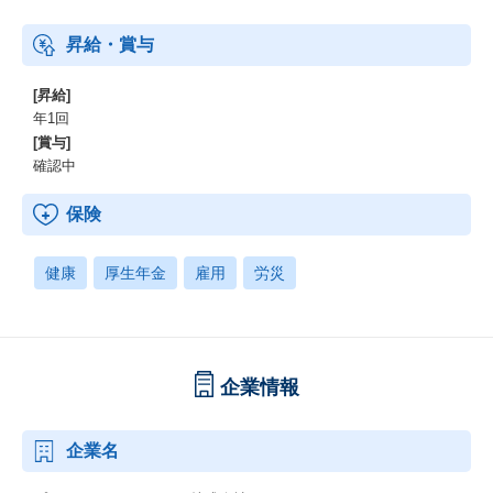
昇給・賞与
[昇給]
年1回
[賞与]
確認中
保険
健康
厚生年金
雇用
労災
企業情報
企業名