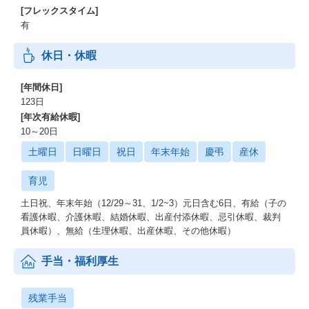
[フレックスタイム]
有
休日・休暇
[年間休日]
123日
[年次有給休暇]
10～20日
土曜日
日曜日
祝日
年末年始
慶弔
産休
育児
土日祝、年末年始（12/29～31、1/2~3）元日含む6日、有給（子の
看護休暇、介護休暇、結婚休暇、出産付添休暇、忌引休暇、裁判
員休暇）、無給（生理休暇、出産休暇、その他休暇）
手当・福利厚生
残業手当