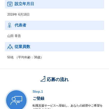
顧客の課題を解決し、自社開発システムによるロボットの「簡単
設立年月日
導入」と「現場の可視化」を実現しています。
2019年 6月18日
同社は、顧客の課題に寄り添いながら、世界で活用が進む物流ロ
ボティクスソリューションを初期導入費用ゼロのサブスクリプシ
ョン型で提供しています。
代表者
株主である三井物産のグローバルネットワークを活用したロボッ
ト調達力や物流子会社の知見、
山田 章吾
物流不動産のリーディングカンパニー、日本GLPのカスタマーネ
ットワークを活用し、事業をスケールしていきます。
従業員数
50名 （平均年齢：38歳）
応募の流れ
Step.1
ご登録
転職支援サービスへ登録し、あなたの経歴やご希望を