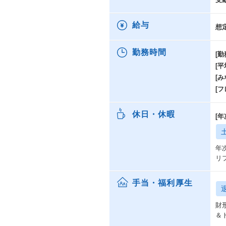
給与
想
勤務時間
[勤
[
[み
[
休日・休暇
[
年
リ
手当・福利厚生
財
＆