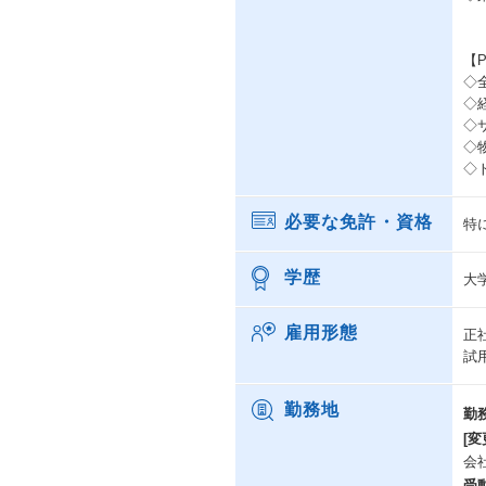
【
◇全
◇
◇
◇
◇
必要な免許・資格
特
学歴
大
雇用形態
正
試
勤務地
勤
[変
会
受