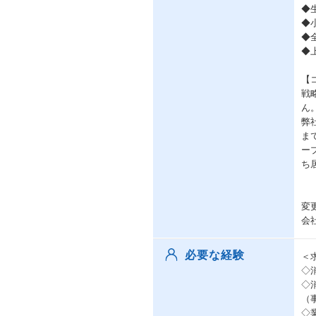
◆
◆
◆
◆
【
戦
ん
弊
ま
ー
ち
変
会
必要な経験
＜
◇
◇
（
◇