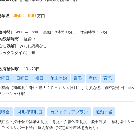
450
900
定年収
～
万円
務時間]
9:00 ～ 18:00（実働：8時間00分） 休憩時間：60分
平均残業時間]
確認中
なし残業]
みなし残業なし
フレックスタイム]
無
年次有給休暇]
10～20日
土曜日
日曜日
祝日
年末年始
慶弔
産休
育児
次有給（初年度１3日・最大２０日）※入社月により異なる、創立記念日（半
フレッシュ休暇
退職金
財形貯蓄制度
カフェテリアプラン
通勤手当
形貯蓄・持株会の奨励金制度、育児・介護休業制度、慶弔制度 、福利厚生サ
トラベルサポート等） 屋内禁煙（特定屋外喫煙場所あり）