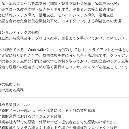
生産・流通プロセス改革支援（調達・製造プロセス改革、物流最適化等）
小売プロセス改革支援（販売チャネル改革、消費者との接点最適化等）
全社情報システム導入・活用支援、モバイルシステム導入・活用支援
上記を合わせた全社的な業務効率化、コストダウンによる利益創出の支援
コンサルティングの特徴】
略立案から業務改革、プロセス改革、定着までを手がけており、単体でシステ
。
社の理念である「Work with Client」を実践しており、クライアントと一
で確実に取り組むことで、成功体験を共に分かち合える環境です。クライアン
プの各システム開発部門と連携する体制を取っており、戦略立案やシステム導
居地で現場への定着まで粘り強く実行するコンサルティングを確立しています
更の範囲：有
社の定める業務
求める知識スキル＞
消費財メーカー或いは小売・流通における全般の業務知識
消費財業界におけるプロジェクト経験
事業会社内部での経験、外部サービス提供者としての経験のいずれか）
業務改革やシステム導入を主導する立場での組織横断プロジェクト経験