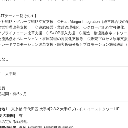
PJTテーマ一覧その１】
社戦略・グループ戦略立案支援 ◇Post-Merger Integration（経営統
経営管理改善支援 ◇連結経営・業績管理強化 ◇グローバル経営可視化、
サプライチェーン改革支援 ◇S&OP導入支援 ◇製造・物流拠点ネットワー
物流拠点オペレーション・在庫管理の高度化支援等 ◇販売プロセス改革支援
トレードプロモーション改革支援・顧客販売分析とプロモーション施策設計（Big
になし
学 大学院
社員
用期間：有/6ヶ月
務地1
東京都 千代田区 大手町2-3-2 大手町プレイス イーストタワー11F
更の範囲]
有
社の定める勤務地
動喫煙対策
敷地内禁煙(屋内喫煙可能場所有)