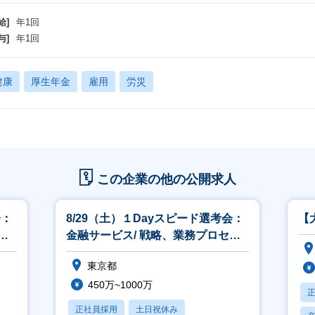
給]
年1回
与]
年1回
健康
厚生年金
雇用
労災
この企業の他の公開求人
会：
8/29（土）１Dayスピード選考会：
【
金融サービス/ 戦略、業務プロセ
ス、ITコンサルティング
東京都
450万~1000万
正社員採用
土日祝休み