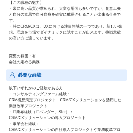
【この職種の魅力】
・常に高い品質が求められ、大変な場面も多いですが、創意工夫
と自分の意思で自分自身を確実に成長させることが出来る仕事で
す。
・特にCRM/CXは、DXにおける注目領域の一つであり、新しい発
想、理論を市場でダイナミックに試すことが出来ます。挑戦意欲
の高い方に適しています。
変更の範囲：有
会社の定める業務
必要な経験
以下いずれかのご経験がある方
・コンサルティングファーム経験：
CRM構想策定プロジェクト、CRM/CXソリューションを活用した
業務改革プロジェクト
・IT業界経験（ITベンダー、SIer）：
CRM/CXソリューションの導入プロジェクト
・事業会社経験：
CRM/CXソリューションの自社導入プロジェクトや業務改革プロ