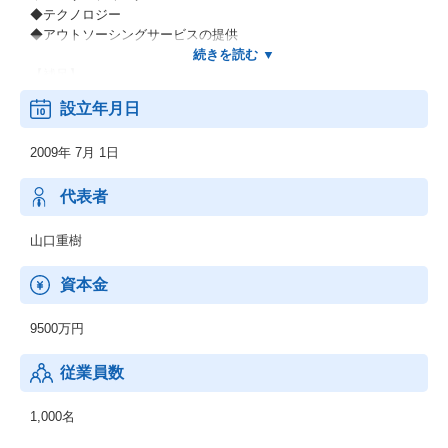
◆テクノロジー
◆アウトソーシングサービスの提供
【補足】
＊長期にわたってこの国のインフラと数々の日本企業を支えてき
設立年月日
た当社グループの歴史。そして世界有数のグローバルファームで
の経験と知見があります。
2009年 7月 1日
＊コンサルタントの90％がキャリア人材、事業会社出身者が51％
ということも大きな特徴です。
＊事実、既存顧客における取引の継続率は85％以上。他社様への
代表者
ご推奨意向があるとお答えくださるお客様は80％と評価をいただ
いています。
山口重樹
資本金
9500万円
従業員数
1,000名