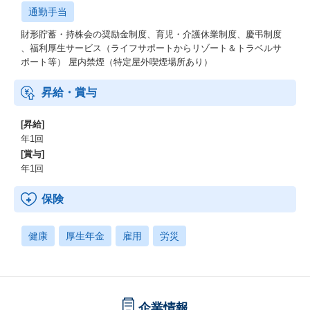
通勤手当
財形貯蓄・持株会の奨励金制度、育児・介護休業制度、慶弔制度
、福利厚生サービス（ライフサポートからリゾート＆トラベルサ
ポート等） 屋内禁煙（特定屋外喫煙場所あり）
昇給・賞与
[昇給]
年1回
[賞与]
年1回
保険
健康
厚生年金
雇用
労災
企業情報