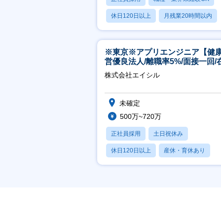
休日120日以上
月残業20時間以内
賞与あり
※東京※アプリエンジニア【健
営優良法人/離職率5%/面接一回/
有/完休2日/上流案件多数】
株式会社エイシル
未確定
500万~720万
正社員採用
土日祝休み
休日120日以上
産休・育休あり
月残業20時間以内