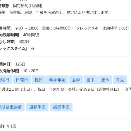
与形態
固定給制(月給制)
収例
※前職、経験、年齢を考慮の上、規定により決定致します。
務時間]
9:00 ～ 18:00（実働：8時間00分） フレックス有 休憩時間：60分
平均残業時間]
40時間/月
なし残業]
確認中
フレックスタイム]
有
間休日]
125日
年次有給休暇]
10～20日
土曜日
日曜日
祝日
年末年始
夏季
慶弔
産休
育児
全週休2日制（土日）、祝日、年末年始、会社が定める日（調整社休日）、夏
定期健康診断
通勤手当
残業手当
給]
年1回