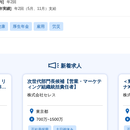
与]
年2回
年実績]
年2回（5月、11月）支給
健康
厚生年金
雇用
労災
新着求人
】リ
次世代部門長候補【営業・マーケテ
＜
40
ィング組織統括責任者】
ナ
◎
株式会社セレス
株
東京都
700万~1500万
正社員採用
土日祝休み