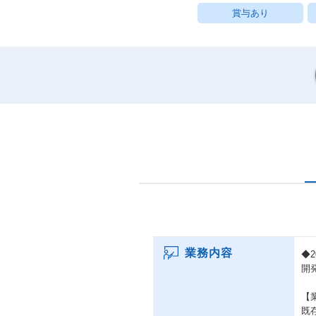
賞与あり
業務内容
◆
開
【
既