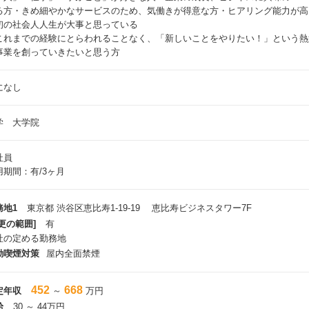
る方・きめ細やかなサービスのため、気働きが得意な方・ヒアリング能力が高
初の社会人人生が大事と思っている
これまでの経験にとらわれることなく、「新しいことをやりたい！」という熱
事業を創っていきたいと思う方
になし
学 大学院
社員
用期間：有/3ヶ月
務地1
東京都 渋谷区恵比寿1-19-19 恵比寿ビジネスタワー7F
更の範囲]
有
社の定める勤務地
動喫煙対策
屋内全面禁煙
452
668
定年収
～
万円
給
30 ～ 44万円