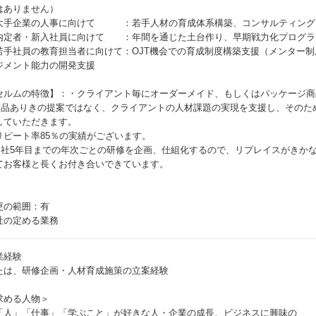
はありません）
大手企業の人事に向けて ：若手人材の育成体系構築、コンサルティング
内定者・新入社員に向けて ：年間を通じた土台作り、早期戦力化プログラ
若手社員の教育担当者に向けて：OJT機会での育成制度構築支援（メンター
ジメント能力の開発支援
セルムの特徴】：・クライアント毎にオーダーメイド、もしくはパッケージ商
商品ありきの提案ではなく、クライアントの人材課題の実現を支援し、そのた
していただきます。
リピート率85％の実績がございます。
入社5年目までの年次ごとの研修を企画、仕組化するので、リプレイスがきか
てお客様と長くお付き合いできています。
更の範囲：有
社の定める業務
業経験
たは、研修企画・人材育成施策の立案経験
求める人物＞
「人」「仕事」「学ぶこと」が好きな人・企業の成長、ビジネスに興味の