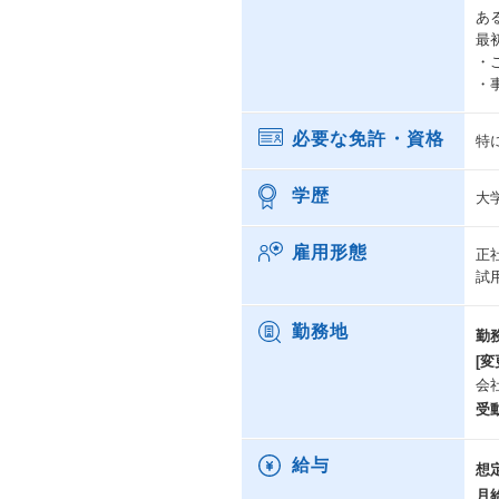
あ
最
・
・
必要な免許・資格
特
学歴
大
雇用形態
正
試
勤務地
勤
[変
会
受
給与
想
月