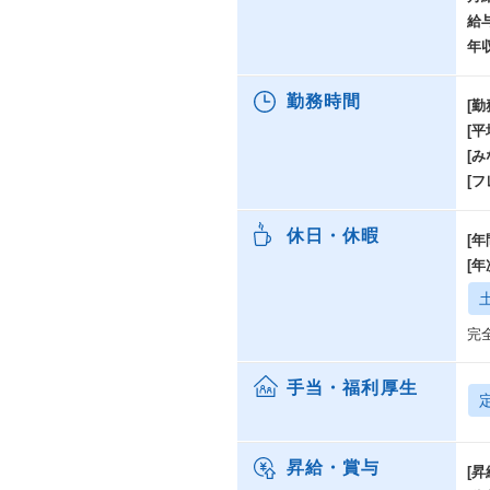
給
年
勤務時間
[勤
[
[み
[
休日・休暇
[年
[
完
手当・福利厚生
昇給・賞与
[昇