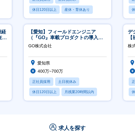
休日120日以上
産休・育休あり
休
賞与あり
康経
【愛知】フィールドエンジニア
デ
在宅
（『GO』車載プロダクトの導入サ
【
ポート／年休120日／土日祝休／直
GO株式会社
株
行直帰
愛知県
400万~700万
正社員採用
土日祝休み
休日120日以上
月残業20時間以内
休
学歴不問
求人を探す