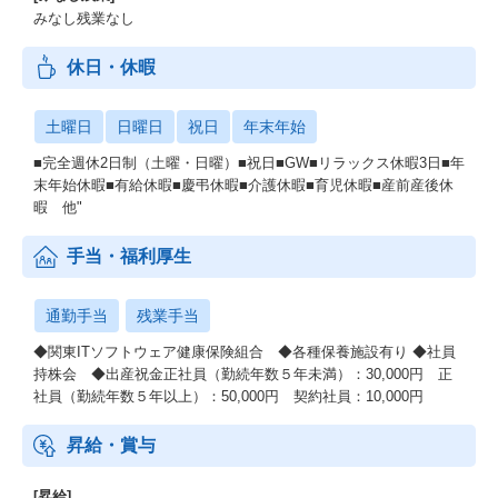
みなし残業なし
休日・休暇
土曜日
日曜日
祝日
年末年始
■完全週休2日制（土曜・日曜）■祝日■GW■リラックス休暇3日■年
末年始休暇■有給休暇■慶弔休暇■介護休暇■育児休暇■産前産後休
暇 他"
手当・福利厚生
通勤手当
残業手当
◆関東ITソフトウェア健康保険組合 ◆各種保養施設有り ◆社員
持株会 ◆出産祝金正社員（勤続年数５年未満）：30,000円 正
社員（勤続年数５年以上）：50,000円 契約社員：10,000円
昇給・賞与
[昇給]