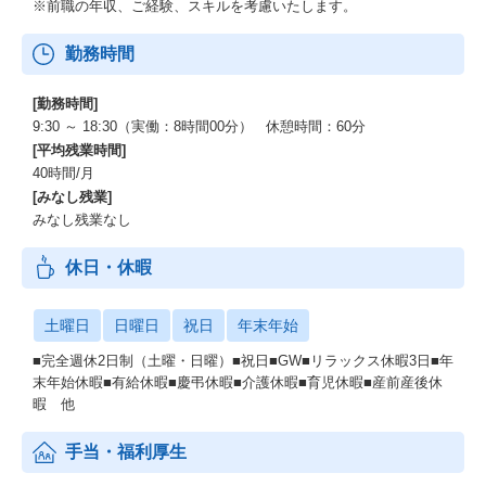
※前職の年収、ご経験、スキルを考慮いたします。
勤務時間
[勤務時間]
9:30 ～ 18:30（実働：8時間00分） 休憩時間：60分
[平均残業時間]
40時間/月
[みなし残業]
みなし残業なし
休日・休暇
土曜日
日曜日
祝日
年末年始
■完全週休2日制（土曜・日曜）■祝日■GW■リラックス休暇3日■年
末年始休暇■有給休暇■慶弔休暇■介護休暇■育児休暇■産前産後休
暇 他
手当・福利厚生