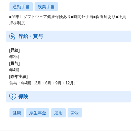
通勤手当
残業手当
■関東ITソフトウェア健康保険あり■時間外手当■保養所あり■社員
持株制度
昇給・賞与
[昇給]
年2回
[賞与]
年4回
[昨年実績]
賞与：年4回（3月・6月・9月・12月）
保険
健康
厚生年金
雇用
労災