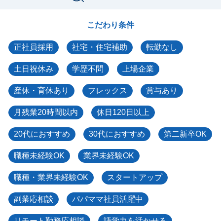
こだわり条件
正社員採用
社宅・住宅補助
転勤なし
土日祝休み
学歴不問
上場企業
産休・育休あり
フレックス
賞与あり
月残業20時間以内
休日120日以上
20代におすすめ
30代におすすめ
第二新卒OK
職種未経験OK
業界未経験OK
職種・業界未経験OK
スタートアップ
副業応相談
パパママ社員活躍中
リモート勤務応相談
語学力を活かせる