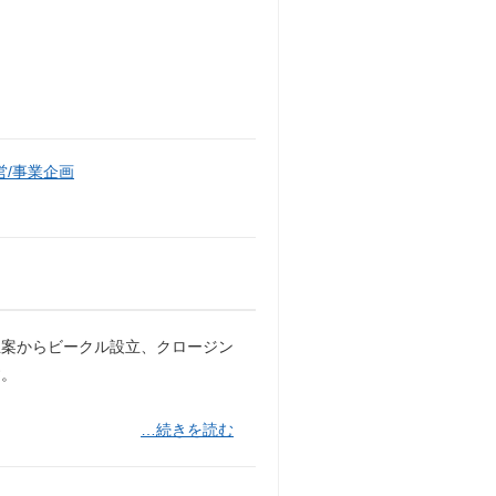
/事業企画
立案からビークル設立、クロージン
す。
…続きを読む