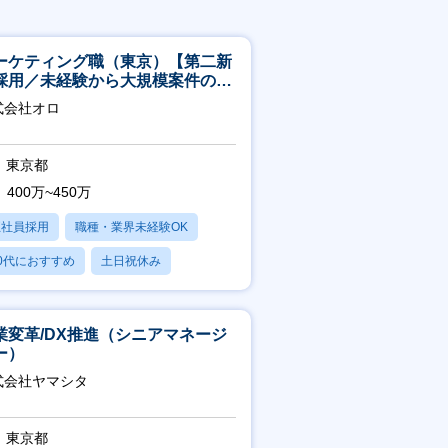
ーケティング職（東京）【第二新
採用／未経験から大規模案件のマ
ケティングが経験できる／研修充
式会社オロ
】
東京都
400万~450万
正社員採用
職種・業界未経験OK
0代におすすめ
土日祝休み
日120日以上
業変革/DX推進（シニアマネージ
ー）
式会社ヤマシタ
東京都