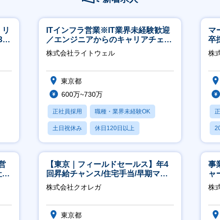
】リ
ITインフラ営業※IT業界未経験歓迎
マ
40
／エンジニアからのキャリアチェン
卒
ジ可※【週3～4日リモート可能】
ー
株式会社ライトウェル
株
実
東京都
600万~730万
正社員採用
職種・業界未経験OK
土日祝休み
休日120日以上
2
月残業20時間以内
休
営
【東京｜フィールドセールス】年4
事
社員
回昇給チャンス/住宅手当/早期マネ
ャ
ジメント機会あり！
株式会社クオレガ
株
東京都