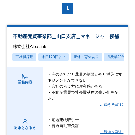
1
不動産売買事業部＿山口支店＿マネージャー候補
株式会社AlbaLink
正社員採用
休日120日以上
産休・育休あり
月残業20時間以
・今の会社だと裁量の制限があり満足にマ
ネジメントができない
業務内容
・会社の考え方に違和感がある
・不動産業界で社会貢献度の高い仕事がし
たい
…続きを読む
・宅地建物取引士
・普通自動車免許
対象となる方
…続きを読む