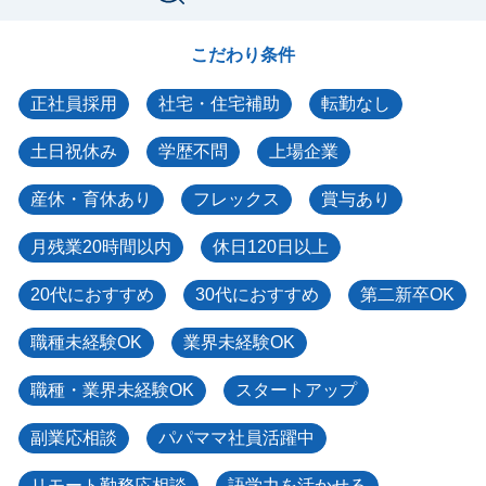
こだわり条件
正社員採用
社宅・住宅補助
転勤なし
土日祝休み
学歴不問
上場企業
産休・育休あり
フレックス
賞与あり
月残業20時間以内
休日120日以上
20代におすすめ
30代におすすめ
第二新卒OK
職種未経験OK
業界未経験OK
職種・業界未経験OK
スタートアップ
副業応相談
パパママ社員活躍中
リモート勤務応相談
語学力を活かせる