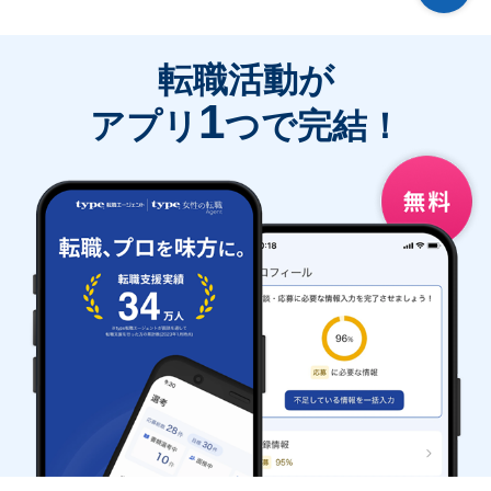
転職活動が
1
アプリ
つで完結！