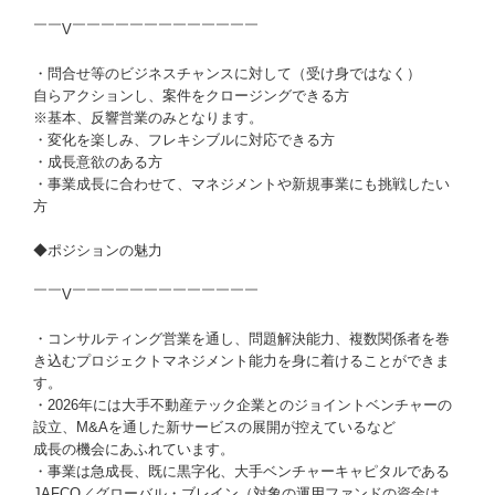
￣￣V￣￣￣￣￣￣￣￣￣￣￣￣￣
・問合せ等のビジネスチャンスに対して（受け身ではなく）
自らアクションし、案件をクロージングできる方
※基本、反響営業のみとなります。
・変化を楽しみ、フレキシブルに対応できる方
・成長意欲のある方
・事業成長に合わせて、マネジメントや新規事業にも挑戦したい
方
◆ポジションの魅力
￣￣V￣￣￣￣￣￣￣￣￣￣￣￣￣
・コンサルティング営業を通し、問題解決能力、複数関係者を巻
き込むプロジェクトマネジメント能力を身に着けることができま
す。
・2026年には大手不動産テック企業とのジョイントベンチャーの
設立、M&Aを通した新サービスの展開が控えているなど
成長の機会にあふれています。
・事業は急成長、既に黒字化、大手ベンチャーキャピタルである
JAFCO／グローバル・ブレイン（対象の運用ファンドの資金は