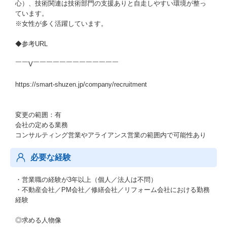
心）、技術関連は技術部門の支援ありと自走しやすい環境が整っ
ています。
※女性が多く活躍しています。
◆参考URL
￣￣V￣￣￣￣￣￣￣￣￣￣￣￣￣
https://smart-shuzen.jp/company/recruitment
変更の範囲：有
会社の定める業務
コンサルティング営業やアライアンス営業の範囲内で可能性あり
必要な経験
・営業職の経験が3年以上（個人／法人は不問）
・不動産会社／PM会社／修繕会社／リフォーム会社における勤務
経験
◎求める人物像