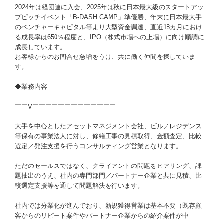
2024年は経団連に入会、2025年は秋に日本最大級のスタートアッ
プピッチイベント「B-DASH CAMP」準優勝、年末に日本最大手
のベンチャーキャピタル等より大型資金調達、直近18カ月におけ
る成長率は650％程度と、IPO（株式市場への上場）に向け順調に
成長しています。
お客様からのお問合せ急増をうけ、共に働く仲間を探していま
す。
◆業務内容
￣￣V￣￣￣￣￣￣￣￣￣￣￣￣￣
大手を中心としたアセットマネジメント会社、ビル／レジデンス
等保有の事業法人に対し、修繕工事の見積取得、金額査定、比較
選定／発注支援を行うコンサルティング営業となります。
ただのセールスではなく、クライアントの問題をヒアリング、課
題抽出のうえ、社内の専門部門／パートナー企業と共に見積、比
較選定支援等を通して問題解決を行います。
社内では分業化が進んでおり、新規獲得営業は基本不要（既存顧
客からのリピート案件やパートナー企業からの紹介案件が中