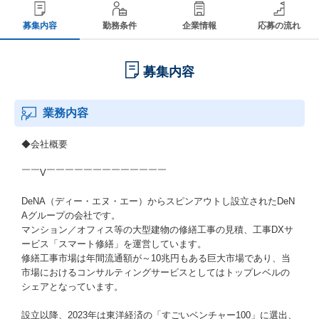
募集内容
勤務条件
企業情報
応募の流れ
募集内容
業務内容
◆会社概要
￣￣V￣￣￣￣￣￣￣￣￣￣￣￣￣
DeNA（ディー・エヌ・エー）からスピンアウトし設立されたDeN
Aグループの会社です。
マンション／オフィス等の大型建物の修繕工事の見積、工事DXサ
ービス「スマート修繕」を運営しています。
修繕工事市場は年間流通額が～10兆円もある巨大市場であり、当
市場におけるコンサルティングサービスとしてはトップレベルの
シェアとなっています。
設立以降、2023年は東洋経済の「すごいベンチャー100」に選出、