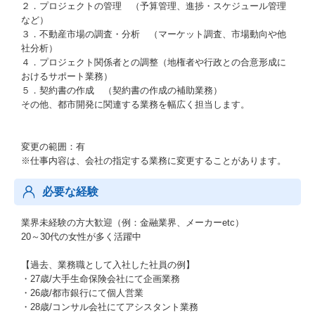
２．プロジェクトの管理 （予算管理、進捗・スケジュール管理
など）
３．不動産市場の調査・分析 （マーケット調査、市場動向や他
社分析）
４．プロジェクト関係者との調整（地権者や行政との合意形成に
おけるサポート業務）
５．契約書の作成 （契約書の作成の補助業務）
その他、都市開発に関連する業務を幅広く担当します。
変更の範囲：有
※仕事内容は、会社の指定する業務に変更することがあります。
必要な経験
業界未経験の方大歓迎（例：金融業界、メーカーetc）
20～30代の女性が多く活躍中
【過去、業務職として入社した社員の例】
・27歳/大手生命保険会社にて企画業務
・26歳/都市銀行にて個人営業
・28歳/コンサル会社にてアシスタント業務