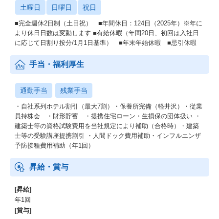
土曜日
日曜日
祝日
■完全週休2日制（土日祝） ■年間休日：124日（2025年）※年に
より休日日数は変動します ■有給休暇（年間20日、初回は入社日
に応じて日割り按分/1月1日基準） ■年末年始休暇 ■忌引休暇
手当・福利厚生
通勤手当
残業手当
・自社系列ホテル割引（最大7割）・保養所完備（軽井沢）・従業
員持株会 ・財形貯蓄 ・提携住宅ローン・生損保の団体扱い ・
建築士等の資格試験費用を当社規定により補助（合格時）・建築
士等の受験講座提携割引 ・人間ドック費用補助・インフルエンザ
予防接種費用補助（年1回）
昇給・賞与
[昇給]
年1回
[賞与]