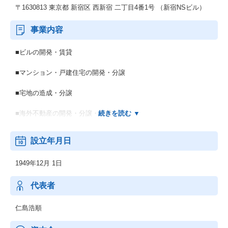
〒1630813 東京都 新宿区 西新宿 二丁目4番1号 （新宿NSビル）
事業内容
■ビルの開発・賃貸
■マンション・戸建住宅の開発・分譲
■宅地の造成・分譲
■海外不動産の開発・分譲・賃貸
■建築土木工事の請負・設計・監理
設立年月日
■不動産の売買・仲介・鑑定 他
1949年12月 1日
代表者
仁島浩順