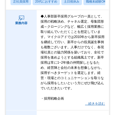
正社員採用
20代におすすめ
土日祝休み
職種未経験OK
◆人事部新卒採用グループの一員として、
採用の戦略決め、チャネル選定、母集団形
業務内容
成～クロージングなど、幅広く採用業務に
取り組んでいただくことを想定していま
す。マイクロアドでは2010年から新卒採用
を継続して行い、新卒からの役員誕生事例
も複数ございます。人事だけでなく、各現
場社員との協力関係を築いており、全社で
採用を進めようとする組織風土です。新卒
採用は常に1~2年後の仲間探しとなるた
め、経営陣と会社の未来を想像しながら、
採用すべきターゲットを選定します。経
営・現場とのコミュニケーションを取りな
がら採用をしたいという方にぜひ飛び込ん
でいただきたいです。
・採用戦略企画
…続きを読む