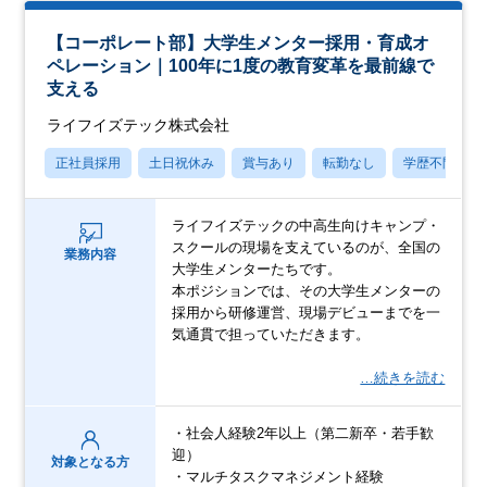
【コーポレート部】大学生メンター採用・育成オ
ペレーション｜100年に1度の教育変革を最前線で
支える
ライフイズテック株式会社
正社員採用
土日祝休み
賞与あり
転勤なし
学歴不問
ライフイズテックの中高生向けキャンプ・
スクールの現場を支えているのが、全国の
業務内容
大学生メンターたちです。
本ポジションでは、その大学生メンターの
採用から研修運営、現場デビューまでを一
気通貫で担っていただきます。
…続きを読む
・社会人経験2年以上（第二新卒・若手歓
迎）
対象となる方
・マルチタスクマネジメント経験