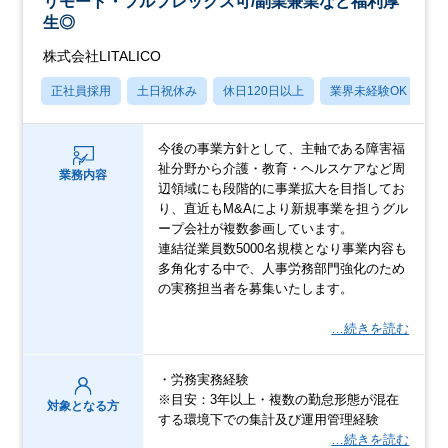
リモート・フルフレックス可/副業兼業など福利厚
生◎
株式会社LITALICO
正社員採用
土日祝休み
休日120日以上
業界未経験OK
産
今後の事業方針として、主軸である障害福
祉分野から介護・教育・ヘルスケアなど周
業務内容
辺領域にも段階的に事業拡大を目指してお
り、直近もM&Aにより新規事業を担うグル
ープ会社が複数参画しています。
連結従業員数5000名規模となり事業内容も
多角化する中で、人事労務部門強化のため
の実務担当者を募集いたします。
…続きを読む
・労務実務経験
※目安：3年以上・複数の勤怠形態が混在
対象となる方
する環境下での集計及び運用管理経験
…続きを読む