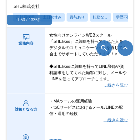
SHE株式会社
正社員採用
土日祝休み
賞与あり
転勤なし
学歴不問
1-50 / 1335件
女性向けオンラインWEBスクール
「SHElikes」に興味を持ってくれた人を、
業務内容
デジタルのコミュニケーションを通じて入
会までサポートしていただきます！♬
◆SHElikesに興味を持ってLINE登録や資
料請求をしてくれた顧客に対し、メールや
LINEを使ってアプローチします。
…続きを読む
・MAツールの運用経験
・toCサービスにおけるメール/LINEの配
対象となる方
信・運用の経験
…続きを読む