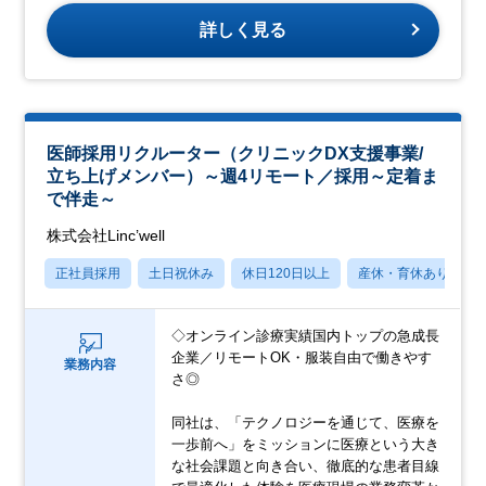
詳しく見る
医師採用リクルーター（クリニックDX支援事業/
立ち上げメンバー）～週4リモート／採用～定着ま
で伴走～
株式会社Linc’well
正社員採用
土日祝休み
休日120日以上
産休・育休あり
◇オンライン診療実績国内トップの急成長
企業／リモートOK・服装自由で働きやす
業務内容
さ◎
同社は、「テクノロジーを通じて、医療を
一歩前へ」をミッションに医療という大き
な社会課題と向き合い、徹底的な患者目線