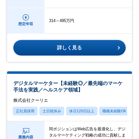
314～495万円
想定年収
詳しく見る
デジタルマーケター【未経験◎／最先端のマーケ
手法を実践／ヘルスケア領域】
株式会社クーリエ
正社員採用
土日祝休み
休日120日以上
職種未経験OK
産
同ポジションはWeb広告を最適化し、デジ
タルマーケティング戦略の成功に貢献しま
業務内容