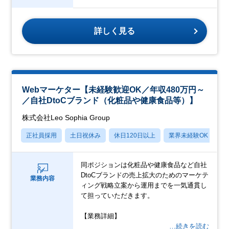
詳しく見る
Webマーケター【未経験歓迎OK／年収480万円～
／自社DtoCブランド（化粧品や健康食品等）】
株式会社Leo Sophia Group
正社員採用
土日祝休み
休日120日以上
業界未経験OK
産
同ポジションは化粧品や健康食品など自社
DtoCブランドの売上拡大のためのマーケテ
業務内容
ィング戦略立案から運用までを一気通貫し
て担っていただきます。
【業務詳細】
…続きを読む