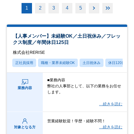
1
2
3
4
5
【人事メンバー】未経験OK／土日祝休み／フレッ
クス制度／年間休日125日
株式会社RERISE
正社員採用
職種・業界未経験OK
土日祝休み
休日120日以上
■業務内容
弊社の人事部として、以下の業務をお任せ
業務内容
します。
…続きを読む
営業経験歓迎！学歴・経験不問！
…続きを読む
対象となる方