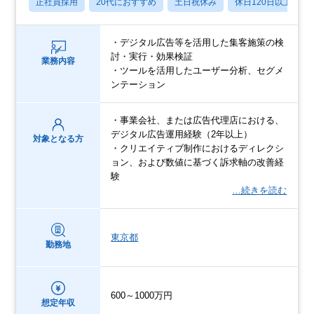
正社員採用
20代におすすめ
土日祝休み
休日120日以上
・デジタル広告等を活用した集客施策の検
討・実行・効果検証
業務内容
・ツールを活用したユーザー分析、セグメ
ンテーション
・事業会社、または広告代理店における、
デジタル広告運用経験（2年以上）
対象となる方
・クリエイティブ制作におけるディレクシ
ョン、および数値に基づく訴求軸の改善経
験
…続きを読む
東京都
勤務地
600～1000万円
想定年収