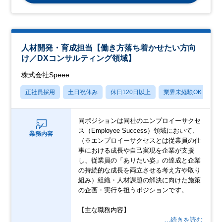
人材開発・育成担当【働き方落ち着かせたい方向
け／DXコンサルティング領域】
株式会社Speee
正社員採用
土日祝休み
休日120日以上
業界未経験OK
産
同ポジションは同社のエンプロイーサクセ
ス（Employee Success）領域において、
業務内容
（※エンプロイーサクセスとは従業員の仕
事における成長や自己実現を企業が支援
し、従業員の「ありたい姿」の達成と企業
の持続的な成長を両立させる考え方や取り
組み）組織・人材課題の解決に向けた施策
の企画・実行を担うポジションです。
【主な職務内容】
…続きを読む