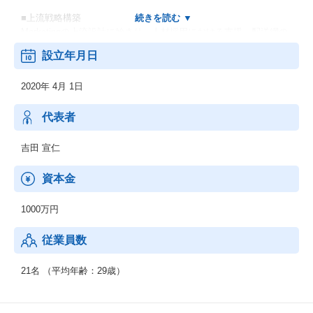
■上流戦略構築
Marketingの上流設計に始まり、人材採用における支援、配送網の
最適化、商品開発、
設立年月日
市場調査など幅広く商品を世の中に出すために必要なコンサルテ
ィングサービスを提供しております。
2020年 4月 1日
■集客戦略
実際に商品が世の中に出た際に、ペイド集客手法であったり、非
代表者
ペイドによる顧客ロイヤリティーの向上まで幅広く支援しており
ます。
吉田 宣仁
データ分析による下支えによって、数字に基づいた課題・原因・
打手をこなせ、空白地帯のない集客環境を提供いたします。
資本金
■制作
1000万円
制作は、一概に広告に携わるものだけではありません。
HPの制作、LPの制作、そしてシステム開発も含む全領域を指しま
従業員数
す。
お客様に合わせた業務効率化ツールの開発、データ分析を用いたL
POまで幅広く制作業務を効率的に実現いたします。
21名 （平均年齢：29歳）