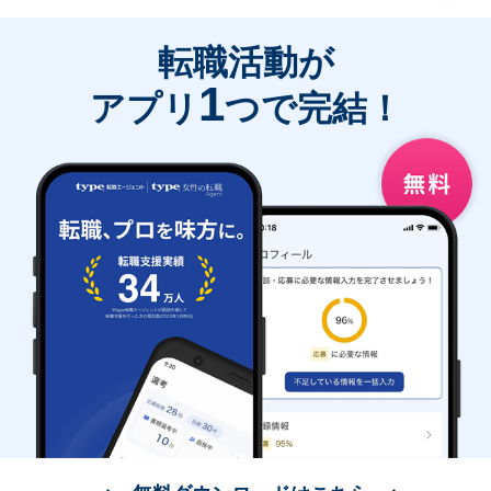
転職活動が
1
アプリ
つで完結！