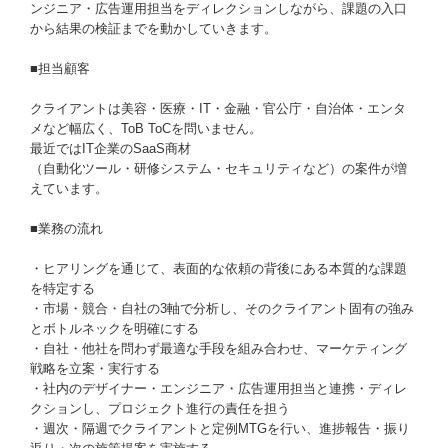
ンジニア・広告運用担当をディレクションしながら、課題の入口
から結果の検証までを動かしていきます。
■担当顧客
クライアントは美容・医療・IT・金融・官公庁・自治体・エンタ
メなど幅広く、ToB ToCを問いません。
最近ではIT企業のSaaS商材
（自動化ツール・研修システム・セキュリティなど）の案件が増
えています。
■業務の流れ
・ヒアリングを通じて、表面的な依頼の背後にある本質的な課題
を特定する
・市場・競合・自社の3軸で分析し、そのクライアント固有の強み
とボトルネックを明確にする
・自社・他社を問わず最適な手段を組み合わせ、マーケティング
戦略を立案・実行する
・社内のデザイナー・エンジニア・広告運用担当と連携・ディレ
クションし、プロジェクト進行の責任を担う
・週次・隔週でクライアントと定例MTGを行い、進捗報告・振り