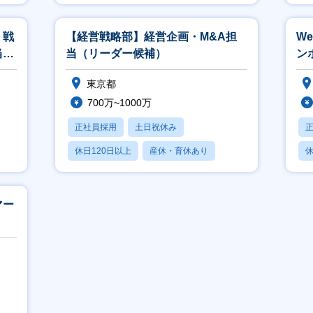
転勤なし
】戦
【経営戦略部】経営企画・M&A担
W
当
当（リーダー候補）
ン
東京都
700万~1000万
正社員採用
土日祝休み
休日120日以上
産休・育休あり
休
転勤なし
マー