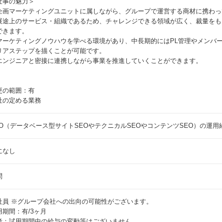
仕事の魅力＞
企画マーケティングユニットに属しながら、グループで運営する商材に携わっ
展途上のサービス・組織であるため、チャレンジできる領域が広く、裁量をも
できます。
マーケティングノウハウを学べる環境があり、中長期的にはPL管理やメンバ
リアステップを描くことが可能です。
エンジニアと密接に連携しながら事業を推進していくことができます。
更の範囲：有
社の定める業務
EO（データベース型サイトSEOやテクニカルSEOやコンテンツSEO）の運用
になし
問
社員
※グループ会社への出向の可能性がございます。
用期間：有/3ヶ月
考：試用期間中の給与の変動等はございません