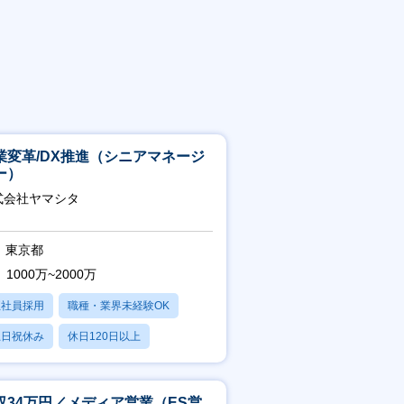
業変革/DX推進（シニアマネージ
ー）
式会社ヤマシタ
東京都
1000万~2000万
正社員採用
職種・業界未経験OK
土日祝休み
休日120日以上
産休・育休あり
収34万円／メディア営業（ES営