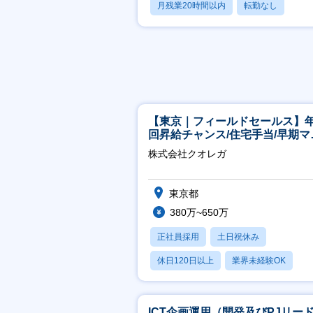
月残業20時間以内
転勤なし
学歴不問
【東京｜フィールドセールス】年
回昇給チャンス/住宅手当/早期マ
ジメント機会あり！
株式会社クオレガ
東京都
380万~650万
正社員採用
土日祝休み
休日120日以上
業界未経験OK
産休・育休あり
ICT企画運用（開発及びPJリー