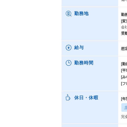
勤務地
勤
[変
会
受
給与
想
勤務時間
[勤
[
[み
[
休日・休暇
[年
完