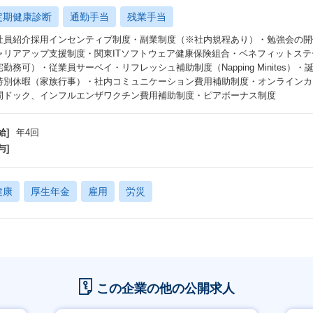
定期健康診断
通勤手当
残業手当
社員紹介採用インセンティブ制度・副業制度（※社内規程あり）・勉強会の開
ャリアアップ支援制度・関東ITソフトウェア健康保険組合・ベネフィットステ
宅勤務可）・従業員サーベイ・リフレッシュ補助制度（Napping Minites
特別休暇（家族行事）・社内コミュニケーション費用補助制度・オンラインカ
間ドック、インフルエンザワクチン費用補助制度・ピアボーナス制度
給]
年4回
与]
健康
厚生年金
雇用
労災
この企業の他の公開求人