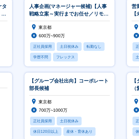
ケタ
人事企画(マネージャー候補)【人事
営
・戦
戦略立案～実行までお任せ／リモー
【
ト・フレックス可】
営
東京都
う
600万~900万
正社員採用
土日祝休み
転勤なし
学歴不問
フレックス
【グループ会社出向】コーポレート
【
部長候補
（
東京都
700万~1000万
正社員採用
土日祝休み
休日120日以上
産休・育休あり
休