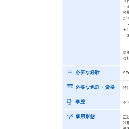
＜
・
発
が
・
ャ
・
変
会
必要な経験
S
必要な免許・資格
特
学歴
不
雇用形態
正
試
備