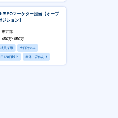
転勤なし
eb/SEOマーケター担当【オープ
ポジション】
東京都
450万~650万
正社員採用
土日祝休み
日120日以上
産休・育休あり
転勤なし