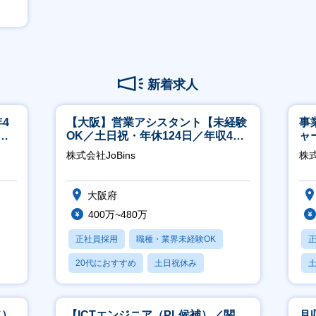
新着求人
4
【大阪】営業アシスタント【未経験
事
ネ
OK／土日祝・年休124日／年収400
ャ
万～／転勤なし】
株式会社JoBins
株
大阪府
400万~480万
正社員採用
職種・業界未経験OK
20代におすすめ
土日祝休み
休日120日以上
ド）
【ICTエンジニア（PL候補）／関
月