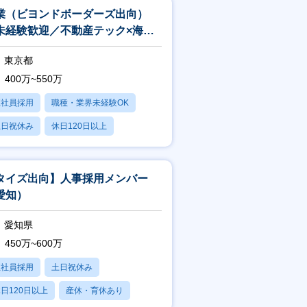
業（ビヨンドボーダーズ出向）
未経験歓迎／不動産テック×海外
業／フレックス／年収1000万叶
東京都
】
400万~550万
正社員採用
職種・業界未経験OK
土日祝休み
休日120日以上
産休・育休あり
タイズ出向】人事採用メンバー
愛知）
愛知県
450万~600万
正社員採用
土日祝休み
日120日以上
産休・育休あり