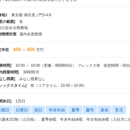
務地1
東京都 港区虎ノ門3-4-8
更の範囲]
有
社の定める勤務地
動喫煙対策
屋内全面禁煙
400
600
定年収
～
万円
務時間]
10:00 ～ 19:00（実働：8時間00分） フレックス有 休憩時間：60
平均残業時間]
30時間/月
なし残業]
みなし残業なし
フレックスタイム]
有（コアタイム：10:00～16:00）
間休日]
125日
土曜日
日曜日
祝日
年末年始
夏季
慶弔
産休
育児
全週休2日制（土日祝）、夏季休暇、年末年始休暇、年次有給休暇（入社月に