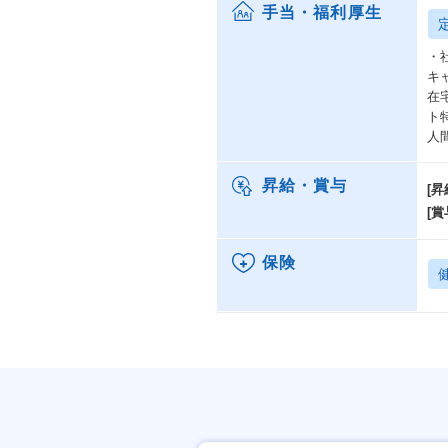
手当・福利厚生
・
キ
在
ト
人
昇給・賞与
[昇
[賞
保険