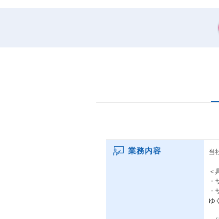
業務内容
当
＜
・
・
ゆ