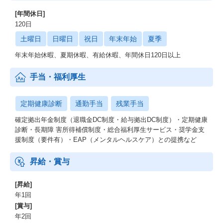
[年間休日]
120日
土曜日
日曜日
祝日
年末年始
夏季
年末年始休暇、夏期休暇、有給休暇、年間休日120日以上
手当・福利厚生
定期健康診断
通勤手当
残業手当
確定拠出年金制度（退職金DC制度・給与拠出DC制度）・定期健康
診断・⻑期障 害所得補償制度・総合福利厚⽣サービス・奨学⾦⽀
援制度（要件有）・EAP（メンタルヘルスケア）との提携など
昇給・賞与
[昇給]
年1回
[賞与]
年2回