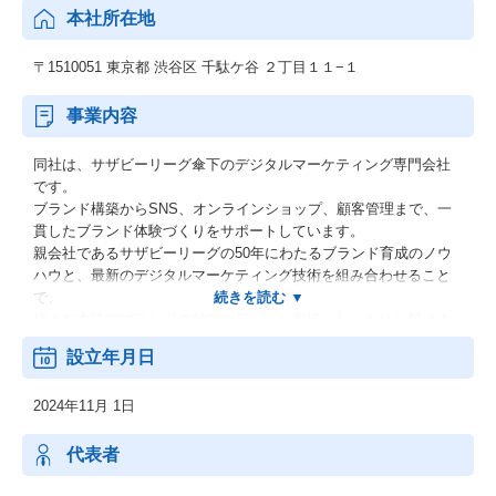
本社所在地
〒1510051 東京都 渋谷区 千駄ケ谷 ２丁目１１−１
事業内容
同社は、サザビーリーグ傘下のデジタルマーケティング専門会社
です。
ブランド構築からSNS、オンラインショップ、顧客管理まで、一
貫したブランド体験づくりをサポートしています。
親会社であるサザビーリーグの50年にわたるブランド育成のノウ
ハウと、最新のデジタルマーケティング技術を組み合わせること
で、
様々な方法でブランドの魅力を伝え、お客様へしっかりと届けま
す。
設立年月日
・ブランディング支援
2024年11月 1日
・SNSマーケティング支援
・EC構築・運用支援
・CRM構築・分析支援
代表者
・SaaSプロダクトサービス提供/運用支援