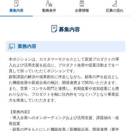
募集内容
勤務条件
企業情報
応募の流れ
募集内容
業務内容
本ポジションは、カスタマーサクセスとして新規プロダクトの導
入および活用支援を起点に、プロダクト改善や提案活動までを一
貫して担っていただくポジションです。
顧客課題の解決や成果創出に伴走しながら、顧客の声を起点とし
た機能改善や新規企画の検討、開発連携まで関与いただきます。
また、営業・コンサル部門と連携し、初期提案や追加提案にも携
わりながら、プロダクトを軸に社内外をつなぐハブとなり事業拡
大を推進していただきます。
【業務内容】
・導入企業へのオンボーディングおよび活用支援、課題抽出・改
善提案
・顧客の声をもとにした機能改善／新機能企画、開発連携（要件