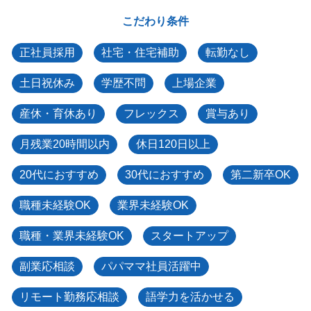
こだわり条件
正社員採用
社宅・住宅補助
転勤なし
土日祝休み
学歴不問
上場企業
産休・育休あり
フレックス
賞与あり
月残業20時間以内
休日120日以上
20代におすすめ
30代におすすめ
第二新卒OK
職種未経験OK
業界未経験OK
職種・業界未経験OK
スタートアップ
副業応相談
パパママ社員活躍中
リモート勤務応相談
語学力を活かせる