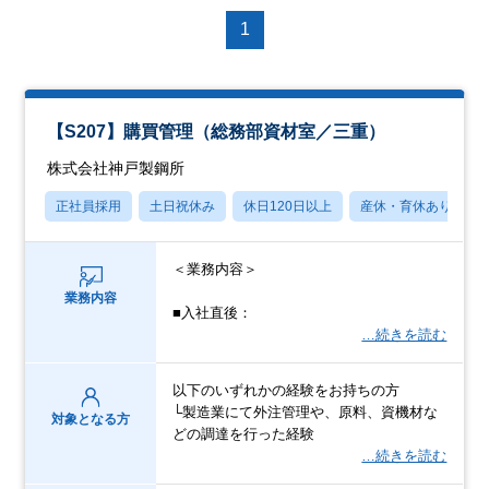
1
【S207】購買管理（総務部資材室／三重）
株式会社神戸製鋼所
正社員採用
土日祝休み
休日120日以上
産休・育休あり
＜業務内容＞
業務内容
■入社直後：
…続きを読む
以下のいずれかの経験をお持ちの方
└製造業にて外注管理や、原料、資機材な
対象となる方
どの調達を行った経験
…続きを読む