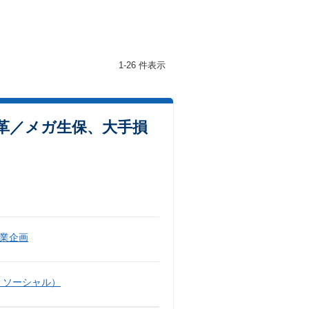
1-26 件表示
革／メガ生保、大手損
業企画
・ソーシャル）