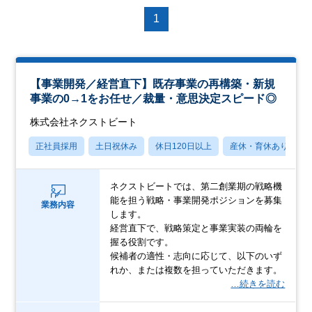
1
【事業開発／経営直下】既存事業の再構築・新規
事業の0→1をお任せ／裁量・意思決定スピード◎
株式会社ネクストビート
正社員採用
土日祝休み
休日120日以上
産休・育休あり
ネクストビートでは、第二創業期の戦略機
能を担う戦略・事業開発ポジションを募集
業務内容
します。
経営直下で、戦略策定と事業実装の両輪を
握る役割です。
候補者の適性・志向に応じて、以下のいず
れか、または複数を担っていただきます。
…続きを読む