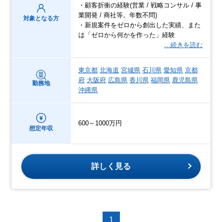
・顧客折衝の経験(営業 / 戦略コンサル / 事
業開発 / 商社等。年数不問)
対象となる方
・新規案件をゼロから創出した実績、また
は「ゼロから何かを作った」経験
…続きを読む
東京都
北海道
宮城県
石川県
愛知県
京都
府
大阪府
広島県
香川県
福岡県
鹿児島県
勤務地
沖縄県
600～1000万円
想定年収
詳しく見る
1