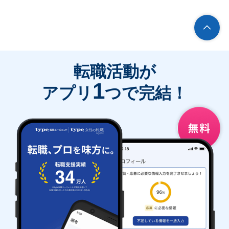
転職活動が
1
アプリ
つで完結！