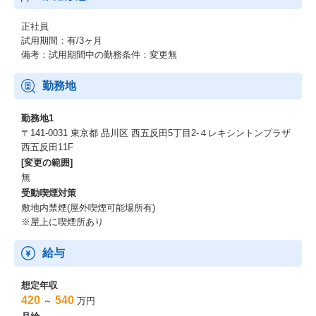
正社員
試用期間：有/3ヶ月
備考：試用期間中の勤務条件：変更無
勤務地
勤務地1
〒141-0031 東京都 品川区 西五反田5丁目2‐４レキシントンプラザ
西五反田11F
[変更の範囲]
無
受動喫煙対策
敷地内禁煙(屋外喫煙可能場所有)
※屋上に喫煙所あり
給与
想定年収
420
540
～
万円