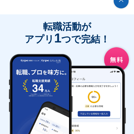
転職活動が
1
アプリ
つで完結！