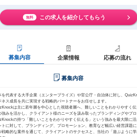
この求人を紹介してもらう
無料
募集内容
企業情報
応募の流れ
募集内容
本を代表する大手企業（エンタープライズ）や官公庁・自治体に対し、QuizK
ジネス成長を共に実現する戦略的パートナーをお任せします。
uizKnockは主に若年層を中心とした視聴者層へ、難しいことをわかりやすく
の強みを活かし、クライアント様のニーズを汲み取ったブランディングやプロ
uizKnockの持つ「難しいことをわかりやすく伝える」という強みを最大限
ントに対して、ブランディング、プロモーション、教育など幅広い経営課題に
つ戦略的な案件を通じて、クライアントのサクセスと、当社の「遊ぶように学