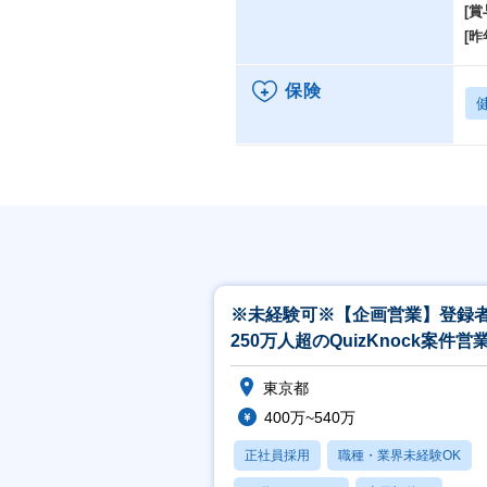
[賞
[昨
保険
※未経験可※【企画営業】登録
250万人超のQuizKnock案件営業
公庁・大手企業案件多数
東京都
400万~540万
正社員採用
職種・業界未経験OK