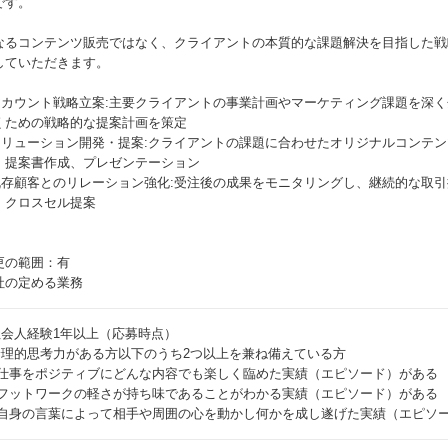
です。
なるコンテンツ販売ではなく、クライアントの本質的な課題解決を目指した戦
していただきます。
 アカウント戦略立案:主要クライアントの事業計画やマーケティング課題を深
くための戦略的な提案計画を策定
 ソリューション開発・提案:クライアントの課題に合わせたオリジナルコンテン
、提案書作成、プレゼンテーション
 既存顧客とのリレーション強化:受注後の成果をモニタリングし、継続的な取
・クロスセル提案
更の範囲：有
社の定める業務
 社会人経験1年以上（応募時点）
 論理的思考力がある方以下のうち2つ以上を兼ね備えている方
 仕事をポジティブにどんな内容でも楽しく臨めた実績（エピソード）がある
 フットワークの軽さが持ち味であることがわかる実績（エピソード）がある
 自身の言葉によって相手や周囲の心を動かし何かを成し遂げた実績（エピソ