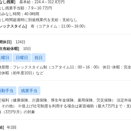
なし残業]
基本給：224.4～312.8万円
し残業手当額：7.9～10.7万円
のみなし時間：40.0時間
なし時間超過時に別途残業代を支給：支給なし
フレックスタイム]
有（コアタイム：11:00～16:00）
間休日]
124日
年次有給休暇]
10日
土曜日
日曜日
祝日
務形態：フレックスタイム制（コアタイム11：00～16：00） 休日･休暇：
給休暇（初年度10日）など
通勤手当
残業手当
定福利（健康保険、介護保険、厚生年金保険、雇用保険、労災保険） 法定外
、その他） ※借上げ社宅制度を利用する場合は家賃補助（最大7万円まで・
当（3万円/月）の対象
給]
年2回