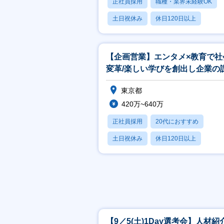
正社員採用
職種・業界未経験OK
土日祝休み
休日120日以上
月残業20時間以内
【企画営業】エンタメ×教育で社
変革/楽しい学びを創出し企業の
解決
東京都
420万~640万
正社員採用
20代におすすめ
土日祝休み
休日120日以上
産休・育休あり
【9／5(土)1Day選考会】人材紹