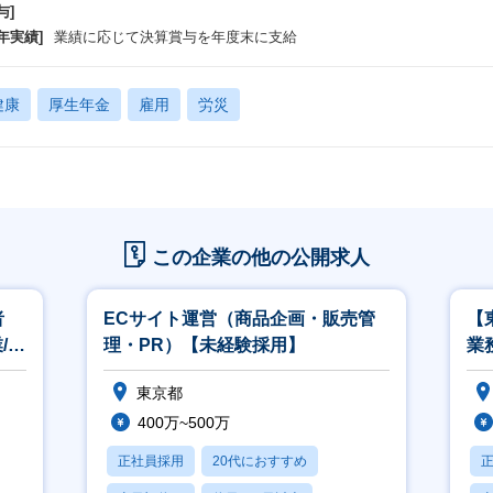
与]
年実績]
業績に応じて決算賞与を年度末に支給
健康
厚生年金
雇用
労災
この企業の他の公開求人
者
ECサイト運営（商品企画・販売管
【
/官
理・PR）【未経験採用】
業
要
東京都
400万~500万
正社員採用
20代におすすめ