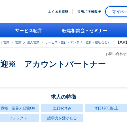
マイペ
よくある質問
採用ご担当者様
サービス紹介
転職相談会・セミナー
ント営業
営業
法人営業
サービス（旅行・エンタメ・教育・福祉など）
【東京
お問い合わせ番
歓迎※ アカウントパートナー
求人の特徴
職種・業界未経験OK
土日祝休み
休日120日以上
フレックス
語学力を活かせる