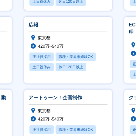
土日祝休み
休日120日以上
産休・育休あり
月
広報
E
理
東京都
420万~540万
正社員採用
職種・業界未経験OK
土日祝休み
休日120日以上
月残業20時間以内
月
・動
アートゥーン！企画制作
ク
東京都
420万~540万
正社員採用
職種・業界未経験OK