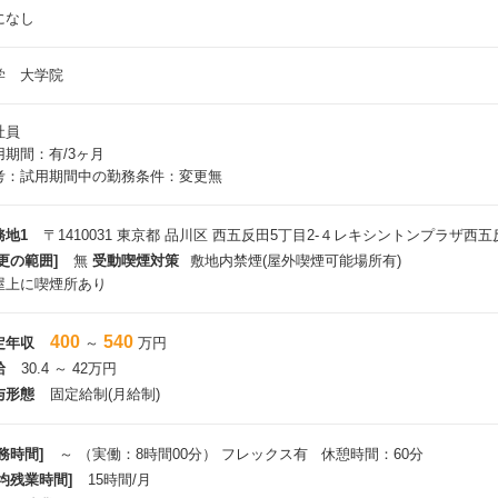
になし
学 大学院
社員
用期間：有/3ヶ月
考：試用期間中の勤務条件：変更無
務地1
〒1410031 東京都 品川区 西五反田5丁目2‐４レキシントンプラザ西五
更の範囲]
無
受動喫煙対策
敷地内禁煙(屋外喫煙可能場所有)
屋上に喫煙所あり
400
540
定年収
～
万円
給
30.4 ～ 42万円
与形態
固定給制(月給制)
務時間]
～ （実働：8時間00分） フレックス有 休憩時間：60分
平均残業時間]
15時間/月