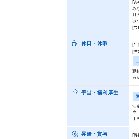
[み
みな
月
み
[
休日・休暇
[年
[
勤
有
手当・福利厚生
法
当
手
昇給・賞与
[昇