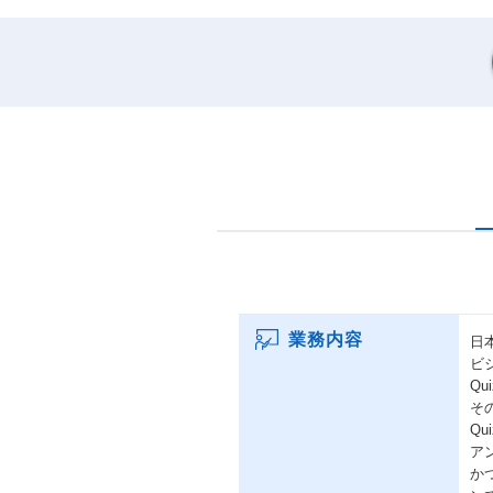
業務内容
日
ビ
Q
そ
Q
ア
か