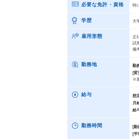
必要な免許・資格
特
学歴
大
雇用形態
正
試
備
勤務地
勤
[変
※
給与
想
月
給
勤務時間
[勤
[