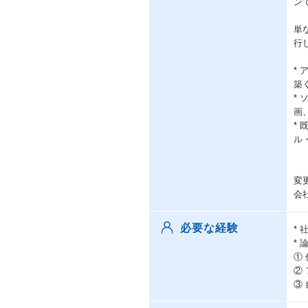
ン
単
行
*
築
*
画
*
ル
変
会
必要な経験
*
*
①
②
③