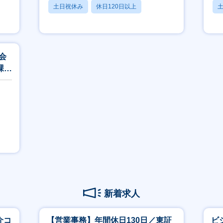
土日祝休み
休日120日以上
月残業20時間以内
月
会
課題
新着求人
介コ
【営業事務】年間休日130日／東証
ビ