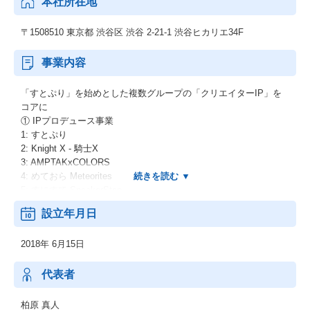
本社所在地
〒1508510 東京都 渋谷区 渋谷 2-21-1 渋谷ヒカリエ34F
事業内容
「すとぷり」を始めとした複数グループの「クリエイターIP」を
コアに
① IPプロデュース事業
1: すとぷり
2: Knight X - 騎士X
3: AMPTAKxCOLORS
4: めておら Meteorites
5: すにすて SneakerStep
② 配信/コンテンツ事業
設立年月日
③ ライブ/イベント事業
④ マーチャンダイジング事業
2018年 6月15日
公式通販サイトSTPR ONLINE STORE
⑤ ライセンス/タイアップ事業
代表者
柏原 真人