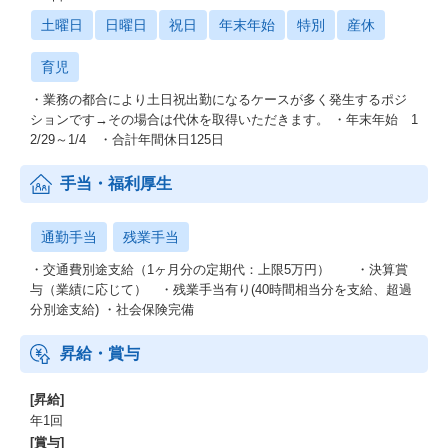
土曜日
日曜日
祝日
年末年始
特別
産休
育児
・業務の都合により土日祝出勤になるケースが多く発生するポジ
ションです→その場合は代休を取得いただきます。 ・年末年始 1
2/29～1/4 ・合計年間休日125日
手当・福利厚生
通勤手当
残業手当
・交通費別途支給（1ヶ月分の定期代：上限5万円） ・決算賞
与（業績に応じて） ・残業手当有り(40時間相当分を支給、超過
分別途支給) ・社会保険完備
昇給・賞与
[昇給]
年1回
[賞与]