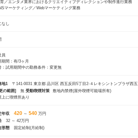
 教育／エンタメ業界におけるクリエイティブディレクションや制作進行業務
 SNSマーケティング／Webマーケティング業務
になし
問
社員
用期間：有/3ヶ月
考：試用期間中の勤務条件：変更無
務地1
〒141-0031 東京都 品川区 西五反田5丁目2‐４レキシントンプラザ西五
更の範囲]
無
受動喫煙対策
敷地内禁煙(屋外喫煙可能場所有)
屋上に喫煙所あり
420
540
定年収
～
万円
給
32 ～ 42万円
与形態
固定給制(月給制)