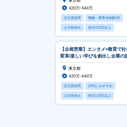
東京都
420万~540万
正社員採用
職種・業界未経験OK
土日祝休み
休日120日以上
月残業20時間以内
【企画営業】エンタメ×教育で社
変革/楽しい学びを創出し企業の
解決
東京都
420万~640万
正社員採用
20代におすすめ
土日祝休み
休日120日以上
産休・育休あり