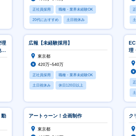
正社員採用
職種・業界未経験OK
20代におすすめ
土日祝休み
休日120日以上
管理
広報【未経験採用】
E
他必
理
東京都
420万~540万
正社員採用
職種・業界未経験OK
土日祝休み
休日120日以上
月残業20時間以内
月
・動
アートゥーン！企画制作
ク
東京都