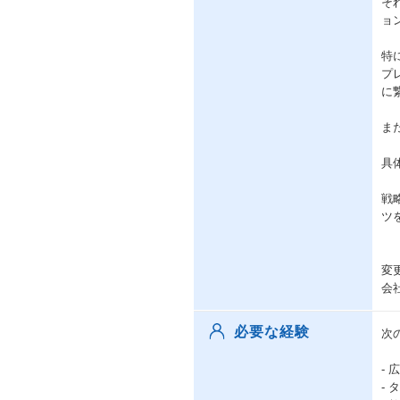
そ
ョ
特
プ
に
ま
具
戦
ツ
変
会
必要な経験
次
-
-