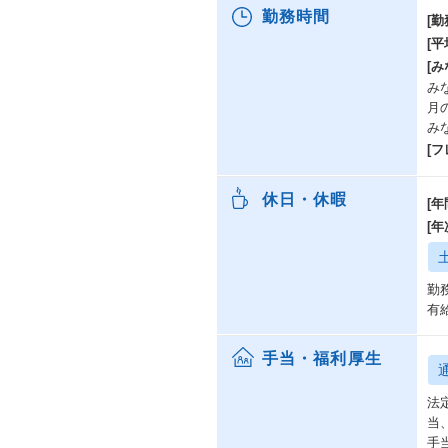
勤務時間
[勤
[
[み
みな
月
み
[
休日・休暇
[年
[
勤
有
手当・福利厚生
法
当
手