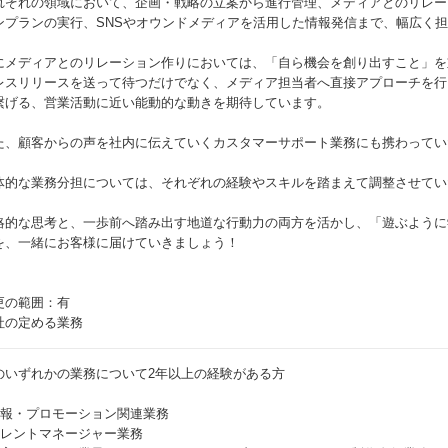
れぞれの領域において、企画・戦略の立案から進行管理、メディアとのリレー
ンプランの実行、SNSやオウンドメディアを活用した情報発信まで、幅広く
にメディアとのリレーション作りにおいては、「自ら機会を創り出すこと」を
レスリリースを送って待つだけでなく、メディア担当者へ直接アプローチを行
繋げる、営業活動に近い能動的な動きを期待しています。
た、顧客からの声を社内に伝えていくカスタマーサポート業務にも携わってい
体的な業務分担については、それぞれの経験やスキルを踏まえて調整させてい
略的な思考と、一歩前へ踏み出す地道な行動力の両方を活かし、「遊ぶように
を、一緒にお客様に届けていきましょう！
更の範囲：有
社の定める業務
のいずれかの業務について2年以上の経験がある方
 広報・プロモーション関連業務
 タレントマネージャー業務