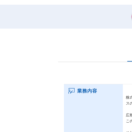
業務内容
株
ス
広
こ