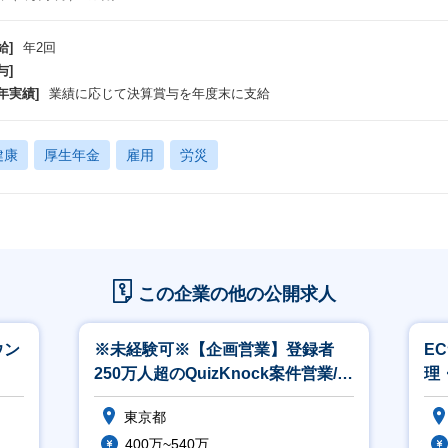
給]
年2回
与]
年実績]
業績に応じて決算賞与を年度末に支給
健康
厚生年金
雇用
労災
この企業の他の公開求人
ウン
※未経験可※【企画営業】登録者
E
250万人超のQuizKnock案件営業/官
理
公庁・大手企業案件多数
東京都
400万~540万