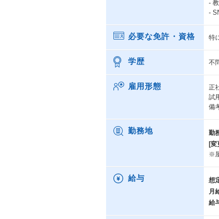
-
-
必要な免許・資格
特
学歴
不
雇用形態
正
試
備
勤務地
勤
[変
※
給与
想
月
給