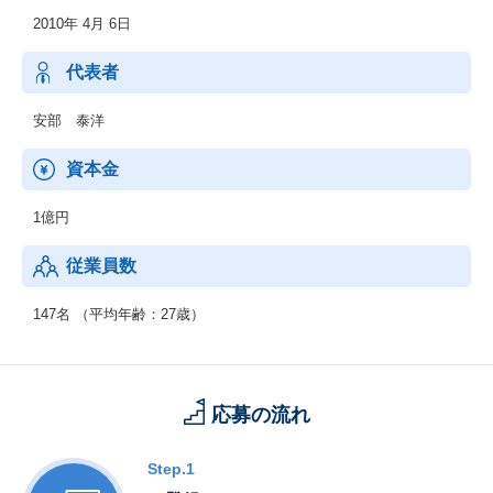
直感的なUI/UXで操作できるため、SQLいらずでノーコードで誰で
2010年 4月 6日
も簡単にデータを扱うことを可能にする唯一無二のプロダクトで
す。
代表者
第二プロダクト：2023年11月から有料化が始まった経営管理職向
けクラウドサービスです。
安部 泰洋
経営陣の見たい、売上、販管費や現場のKGI、KPIなどの経営に関
するデータを集約し、スマホ上で閲覧可能にするクラウドサービ
資本金
スです。
1億円
従業員数
147名 （平均年齢：27歳）
応募の流れ
Step.1