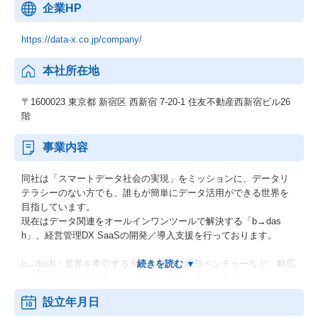
企業HP
https://data-x.co.jp/company/
本社所在地
〒1600023 東京都 新宿区 西新宿 7-20-1 住友不動産西新宿ビル26
階
事業内容
同社は「スマートデータ社会の実現」をミッションに、データリ
テラシーのない方でも、誰もが簡単にデータ活用ができる世界を
目指しています。
現在はデータ関連をオールインワンツールで解決する「b→das
h」、経営管理DX SaaSの開発／導入支援を行っております。
b→dash：業界を牽引する大手企業や急成長ベンチャーなど、幅広
い業種業界で600社以上にご利用いただいております。
マーケティングに必要な機能を幅広く提供し、お客様のニーズに
設立年月日
合わせて最適な機能をご提供します。