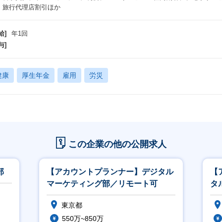
、旅行代理店割引ほか
給]
年1回
与]
健康
厚生年金
雇用
労災
この企業の他の公開求人
部
【アカウントプランナー】デジタル
【
マーケティング部／リモート可
タ
ス
東京都
550万~850万