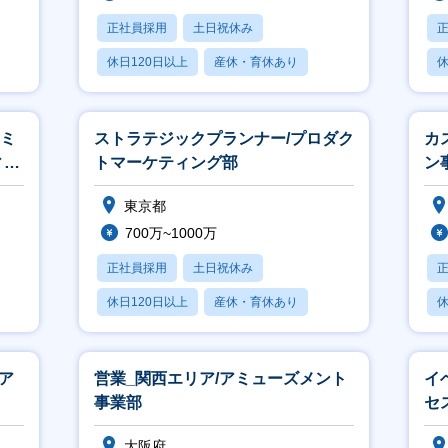
正社員採用
土日祝休み
休日120日以上
産休・育休あり
休
月残業20時間以内
月
レミ
ストラテジックプランナー/プロダク
カ
ィン
トマーケティング部
ン
ト
東京都
700万~1000万
正社員採用
土日祝休み
休日120日以上
産休・育休あり
休
月残業20時間以内
ア
営業_関西エリア/アミューズメント
イ
事業部
セ
大阪府