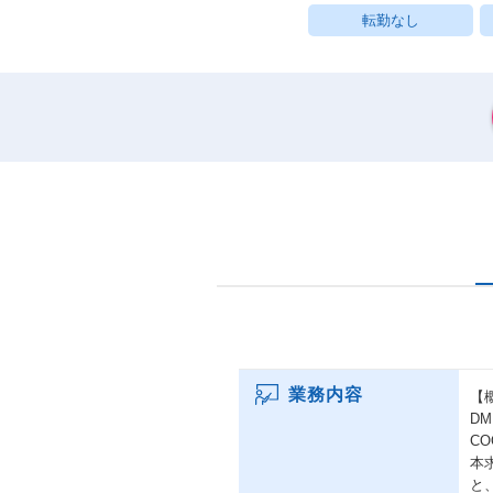
転勤なし
業務内容
【
D
C
本
と