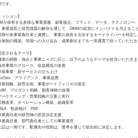
用です。
ミッション】
MMが保有する多様な事業基盤、顧客接点、ブランド、データ、テクノロジー
、事業成長と経営課題の解決を通じて、DMMの経営にインパクトを与えるこ
営陣や各事業責任者と連携し、事業の成長を左右するキードライバーを特定し
行体制の構築、現場への入り込み、成果創出までを一気通貫で担っていただき
想定されるテーマ】
補者の経験・強みと事業ニーズに応じ、以下のようなテーマを担当いただきま
既存事業のグロース、収益構造の改善
新規事業・新サービスの立ち上げ
BizDev、アライアンス、事業提携
事業戦略、経営企画、事業ポートフォリオの策定
PdM、プロダクト戦略、顧客体験の改善
マーケティング・営業戦略の立案と実行
業務改革、オペレーション構築、組織変革
M&A、投資検討、PMI
事業責任者や経営陣の意思決定支援
事業責任者、部門責任者としての事業運営
上記は一例です。配属先や役割は、選考を通じて総合的に決定します。