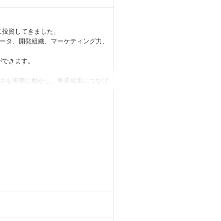
に投資してきました。
ータ、開発組織、マーケティング力、
ができます。
ネを実際に動かし、事業成果につなげ
大、既存事業の再構築など、異なる事業
を広げられます。
わせによって柔軟に形成できると整理
感を持って施策を実行できます。