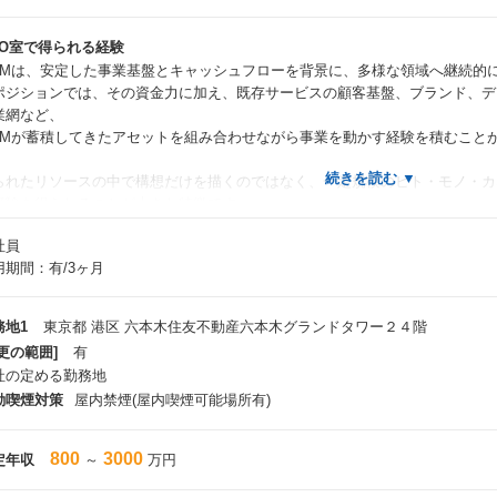
OO室で得られる経験
MMは、安定した事業基盤とキャッシュフローを背景に、多様な領域へ継続的
ポジションでは、その資金力に加え、既存サービスの顧客基盤、ブランド、デ
業網など、
MMが蓄積してきたアセットを組み合わせながら事業を動かす経験を積むこと
られたリソースの中で構想だけを描くのではなく、一定規模のヒト・モノ・カ
経験を得られることが大きな特徴です。
社員
た、0→1の事業立ち上げだけでなく、1→10のグロース、10→100の事業拡
用期間：有/3ヶ月
ェーズに携わる機会があります。
業領域・職種・フェーズを横断することで、経営人材としての経験の幅と深さ
用説明資料でも、DMMでのキャリアは「事業・フェーズ・スキル」の掛け合
務地1
東京都 港区 六本木住友不動産六本木グランドタワー２４階
れています。
更の範囲]
有
社の定める勤務地
動喫煙対策
屋内禁煙(屋内喫煙可能場所有)
ジションの魅力
 経営に近い立場で事業を動かせる
営陣や事業責任者との距離が近く、重要な意思決定に関与しながら、スピード
800
3000
定年収
～
万円
 戦略だけでなく、成果まで担える