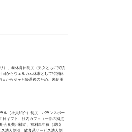
組織力などの成果に責任を持つポジシ
分
個人や小規模組織では実現しにくい規
に応じて、
定しています。
おり、COO室はグループ内へ経営人材
り）、産休育休制度（男女ともに実績
、入社日からウェルカム休暇として特別休
与日から６ヶ月経過後のため、未使用
ラル（社員紹介）制度、バランスボー
、誕生日ギフト、社内カフェ（一部の拠点
用会食費用補助、福利厚生費（親睦
ビス法人割引、飲食系サービス法人割