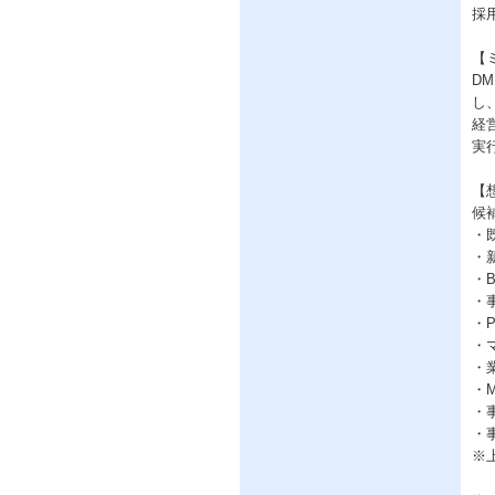
採
【
D
し
経
実
【
候
・
・
・
・
・
・
・
・
・
・
※