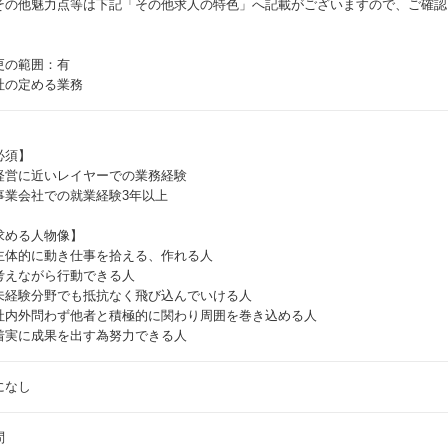
その他魅力点等は下記「その他求人の特色」へ記載がございますので、ご確認
更の範囲：有
社の定める業務
必須】
経営に近いレイヤーでの業務経験
事業会社での就業経験3年以上
求める人物像】
主体的に動き仕事を拾える、作れる人
考えながら行動できる人
未経験分野でも抵抗なく飛び込んでいける人
社内外問わず他者と積極的に関わり周囲を巻き込める人
着実に成果を出す為努力できる人
になし
問