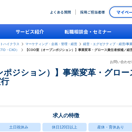
マイペ
よくある質問
採用ご担当者様
サービス紹介
転職相談会・セミナー
ントハイクラス
マーケティング・企画・管理・経営
経営・エグゼクティブ・経営/事
CTO・CXO）
【COO室（オープンポジション）】事業変革・グロース責任者候補／経
お問い合わせ番
ンポジション）】事業変革・グロー
実行
求人の特徴
土日祝休み
休日120日以上
産休・育休あり