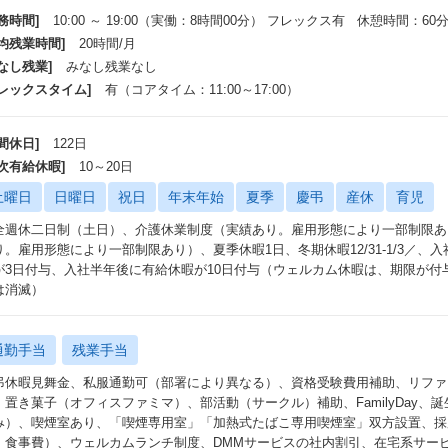
画や提言で終わるのではなく、自ら事業に入り込み、売上・利益・顧客価値・
務時間]
10:00 ～ 19:00（実働：8時間00分） フレックス有 休憩時間：60
ンです。
平均残業時間]
20時間/月
なし残業]
みなし残業なし
 DMMのアセットを使った事業経験を積める
フレックスタイム]
有（コアタイム：11:00～17:00）
富な資金、顧客基盤、ブランド、データ、テクノロジー、人材などを活用し、
の事業開発・事業変革に挑戦できます。
間休日]
122日
 経営人材としてキャリアを広げられる
年次有給休暇]
10～20日
定の職種や部門にキャリアを固定せず、本人の実績・強み・志向と事業ニーズ
土曜日
日曜日
祝日
年末年始
夏季
慶弔
産休
育児
業責任者、部門責任者、機能責任者、子会社経営などへ役割を広げることを想
OO室を経て、事業部長、機能部門の責任者、子会社COOなどを担った人材も
全週休二日制（土日）、介護休業制度（実績あり。雇用形態により一部制限あ
輩出する役割を担っています。
り。雇用形態により一部制限あり）、夏季休暇1日、冬期休暇12/31-1/3／
が3日付与、入社半年後に有給休暇が10日付与（ウェルカム休暇は、期限が付
は消滅）
通勤手当
残業手当
弔休暇見舞金、私服通勤可（部署により異なる）、資格受験費用補助、リファ
、置き菓子（オフィスファミマ）、部活動（サークル）補助、FamilyDay
み）、喫煙室あり、「喫煙専用室」「加熱式たばこ専用喫煙室」双方設置、採
、食事費）、ウェルカムランチ制度、DMMサービスの社内割引、在宅系サー