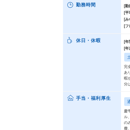
勤務時間
企
[勤
ョ
[
[み
■
[
豊
模
休日・休暇
[年
■
[
特
事
C
完
を
あ
暇
分
手当・福利厚生
慶
ル
の
費