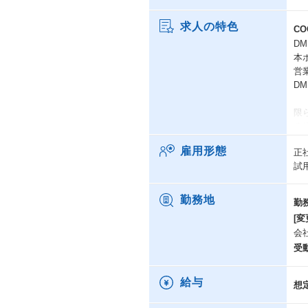
求人の特色
C
D
本
営
D
限
る
雇用形態
正
ま
試
フ
事
採
勤務地
勤
さ
[変
会
受
ポ
■
経
給与
想
■