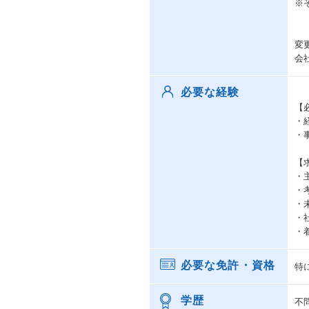
※
変
会
必要な経験
【
・
・
【
・
・
・
・
・
必要な免許・資格
特
学歴
不