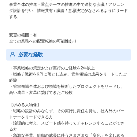
事業全体の推進・重点テーマの推進の中で適切な会議 / アジェン
ダ設計を行い、情報共有 / 議論 / 意思決定がなされるようにリード
する。
変更の範囲：有
全ての業務への配置転換の可能性あり
必要な経験
・事業戦略の策定および実行のご経験を2年以上
・戦略 / 戦術をKPIに落とし込み、管掌領域の成果をリードしたご
経験
・管掌領域全体および領域を横断したプロジェクトをリードし、
高い成果・変革に繋げてきたご経験
【求める人物像】
・戦略の設計のみならず、その実行に責任を持ち、社内外のパー
トナーをリードできる方
・論理的に考え、スピード感を持ってチャレンジすることができ
る方
・急激な事業、組織の成長に伴うさまざまな「変化」を楽しめる