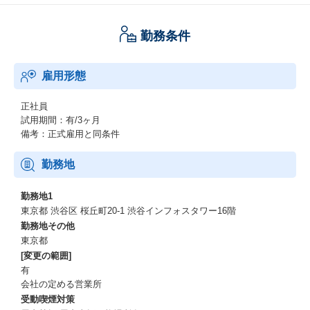
【仕事のやりがい】
勤務条件
(1) 社会的意義
サービス領域はビジネスモデルの構造上 "人" が最大の資本です。
つまり今後の人材不足の影響をもっと受けやすく、変化・改革の
雇用形態
必要性が高い領域に携わることができます。この領域に対して、
業務効率化・省人化はもちろん、"人" の価値を最大限に引き上げ
るソリューションや、工数を増やさずに売上アップにつなげるソ
正社員
リューションなど、課題解決に向き合うことができます。
試用期間：有/3ヶ月
(2) 管掌(職務)範囲の広さ
備考：正式雇用と同条件
事業・製品全体を取り巻くあらゆるアジェンダ・イシューに対し
て向き合い、トップラインを引き上げることが期待されていま
勤務地
す。そのため、Sales / Success / Operation / Product等のあらゆ
る領域を守備範囲なく抑えていくことが必要で、単なる計数管
勤務地1
理・要件整理業務ではありません。事業全体を俯瞰的に捉えた上
東京都 渋谷区 桜丘町20-1 渋谷インフォスタワー16階
で、関連組織の巻き込みをはじめとして事業をリードする経験を
勤務地その他
積むことができます。
東京都
(3) 急成長環境
[変更の範囲]
＋40％成長を継続している事業の事業戦略として、実績を詰むこ
有
とができます。一方で、まだ余白が大きく挑戦し甲斐のある事業
会社の定める営業所
フェイズです。既存領域のマーケットシェアは1割前後とまだまだ
受動喫煙対策
成長ポテンシャルがあり、その他領域はまだPMFしているとは言