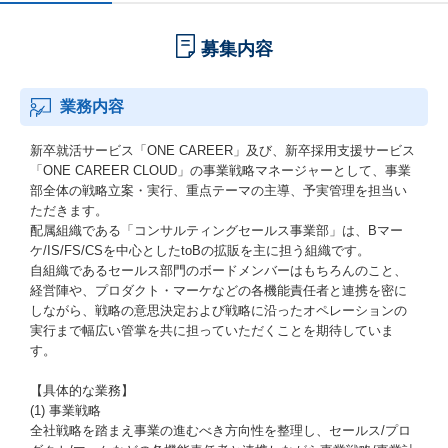
募集内容
業務内容
新卒就活サービス「ONE CAREER」及び、新卒採用支援サービス
「ONE CAREER CLOUD」の事業戦略マネージャーとして、事業
部全体の戦略立案・実行、重点テーマの主導、予実管理を担当い
ただきます。
配属組織である「コンサルティングセールス事業部」は、Bマー
ケ/IS/FS/CSを中心としたtoBの拡販を主に担う組織です。
自組織であるセールス部門のボードメンバーはもちろんのこと、
経営陣や、プロダクト・マーケなどの各機能責任者と連携を密に
しながら、戦略の意思決定および戦略に沿ったオペレーションの
実行まで幅広い管掌を共に担っていただくことを期待していま
す。
【具体的な業務】
(1) 事業戦略
全社戦略を踏まえ事業の進むべき方向性を整理し、セールス/プロ