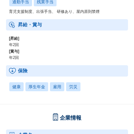
通勤手当
残業手当
・採用活動のDX（デジタルトランスフォーメーション）推進を支
援する「ONE CAREER CLOUD」
育児支援制度、出張手当、 研修あり、屋内原則禁煙
多くの人にとって仕事は人生で最も時間を投資する対象であるに
も関わらず、仕事選びに関しては意思決定の基準となるようなデ
昇給・賞与
ータが少なく、いまだに就職してから後悔する人が後を絶たない
状況です。
[昇給]
私たちは、すべての個人のキャリアに向き合い、キャリアデータ
を結集し、多様化する世の中において採用マーケットをアップデ
年2回
ートしていきます。
[賞与]
年2回
保険
健康
厚生年金
雇用
労災
企業情報