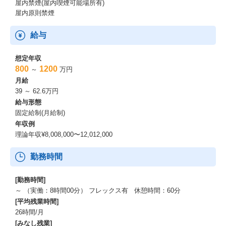
えない状況です。「誰に (ターゲットセグメント)」「何を (提供価
屋内禁煙(屋内喫煙可能場所有)
値)」「どのように届けるか (チャネル,コミュニケーション, 売り方
屋内原則禁煙
etc.)」を検証しながら、勝ち筋を作っていく過程を味わえます。
給与
【取引先企業一覧】
三菱商事/三井物産/伊藤忠商事/住友商事/丸紅/双日/東京海上日動火
想定年収
災保険/野村證券/SMBC日興証券/みずほフィナンシャルグループ/
800
1200
～
万円
日本生命保険/
月給
キリンホールディングス/サントリーホールディングス/日本たばこ
39 ～ 62.6万円
産業（JT）/日本郵船/商船三井/川崎汽船/大阪ガス/関西電力/東海
給与形態
旅客鉄道（JR東海）/
固定給制(月給制)
阪急電鉄/日本航空（JAL）/三井不動産/三菱地所/川崎重工業/武田
薬品工業/旭硝子/経済産業省/外務省/国際協力銀行（JBIC)/日本政
年収例
策投資銀行（DBJ）/
理論年収¥8,008,000〜12,012,000
独立行政法人日本貿易進行機構（JETRO）/独立行政法人国際協力
機構（JICA）/ボストン・コンサルティング・グループ/ベイン・ア
勤務時間
ンド・カンパニー・ジャパン/
ローランド・ベルガー/アーサー・D・リトル・ジャパン/プライス
[勤務時間]
ウォーターハウスクーパース/デロイト トーマツ コンサルティン
～ （実働：8時間00分） フレックス有 休憩時間：60分
グ/ゴールドマン・サックス/
[平均残業時間]
モルガン・スタンレー証券/メリルリンチ日本証券/バークレイズ証
26時間/月
券/BNPパリバ証券/シティグループ証券/アクセンチュア/ドリーム
[みなし残業]
インキュベータ/