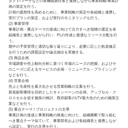
ダクト/マーケなどの各機能責任者と連携しながら事業戦略/事業計
画の策定を行う。
計画の蓋然性を高めるために、事業戦略の策定や各組織と連携し
実行プランの策定、および実行のモニタリングも行う。
(2) 事業管理
事業計画・重点テーマの達成に向けて注力すべき指標の選定を各
組織長と連携しながら行い、PLの作成と最適なリソース分配を行
う。
期中の予実管理と適切な振り返りにより、必要に応じた軌道修正
を行うための課題設定や論点抽出を実施する。
(3) 商品企画
市場調査や売上動向分析に基づく市場のニーズの把握、およびそ
のニーズに応えるサービスの企画・リニューアル・プライシング
などを行う。
(4) 営業企画
売上と生産性を最大化させる営業戦略の立案を行う。
新規顧客獲得を目的としたキャンペーンの企画、アップセル・ク
ロスセルを促す施策の検討、既存顧客のLTV最大化のための施策立
案などを行う。
(5) 重点テーマ / プロジェクトの主導
事業計画の達成と事業戦略の推進に向けた、組織横断で取り組む
べき重点テーマ似ていて、事業部長および各組織長と連携しなが
ら設定し、実行の主導を行う。