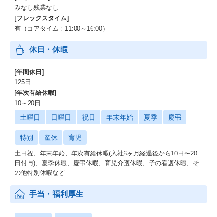
みなし残業なし
野村総合研究所/プロクター・アンド・ギャンブル・ジャパン/ユニ
リーバ・ジャパン/日本ロレアル/ネスレ日本/ジョンソン・エン
[フレックスタイム]
ド・ジョンソン/電通/博報堂/
有（コアタイム：11:00～16:00）
博報堂DYパートナーズ/リクルートホールディングス/リクルート
ライフスタイル/リクルート住まいカンパニー/リクルートキャリ
休日・休暇
ア/リクルートジョブズ/
リクルートマーケティングパートナーズ/リクルートコミュニケー
[年間休日]
ションズ/リクルートアドミニストレーション/グーグル/ヤフー/日
125日
本マイクロソフト/
[年次有給休暇]
エヌ・ティ・ティ・データ/ソフトバンク/楽天/アマゾンジャパン/L
10～20日
INE/ディー・エヌ・エー/サイバーエージェント/コロプラ/レバレ
ジーズ/フリークアウト/
土曜日
日曜日
祝日
年末年始
夏季
慶弔
グリー/VOYAGE GROUP 他多数
特別
産休
育児
【会社について】
土日祝、年末年始、年次有給休暇(入社6ヶ月経過後から10日〜20
＜Our Mission＞
日付与)、夏季休暇、慶弔休暇、育児介護休暇、子の看護休暇、そ
私たちワンキャリアは「人の数だけ、キャリアをつくる。」をミ
の他特別休暇など
ッションに掲げ、個人・企業が仕事選びに関するあらゆるデータ
を利用できるプラットフォームとして3つのサービスを展開してお
ります。
手当・福利厚生
・はじめてのキャリアを選ぶ、就活サイト「ONE CAREER」
・次のキャリアが見える、転職サイト「ONE CAREER PLUS」