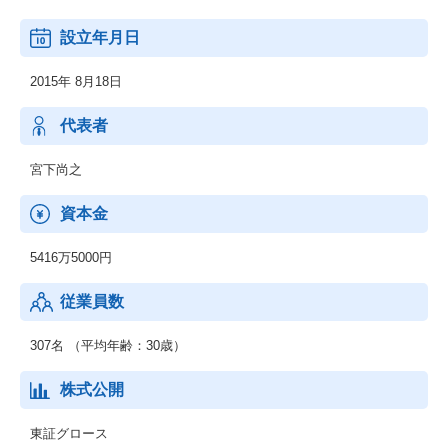
◆次のキャリアが見える、転職支援サービス/中途採用サービス
設立年月日
「ワンキャリア転職」▶https://plus.onecareer.jp/
2015年 8月18日
◆採用活動のDX推進を支援する新卒採用サービス「ワンキャリ
ア」（企業版）▶https://service.onecareercloud.jp/
代表者
多くの人にとって仕事は人生で最も時間を投資する対象であるに
も関わらず、
宮下尚之
仕事選びに関しては意思決定の基準となるようなデータが少な
く、
資本金
いまだに就職してから後悔する人が後を絶たない状況です。
私たちは、すべての個人のキャリアに向き合い、
5416万5000円
キャリアデータを結集し、
多様化する世の中において採用マーケットをアップデートしてい
従業員数
きます。
307名 （平均年齢：30歳）
株式公開
東証グロース