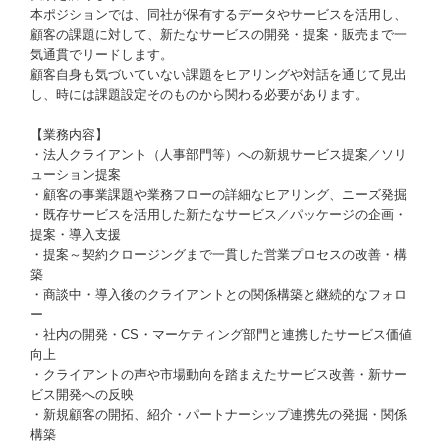
本ポジションでは、同社が保有するデータやサービスを活用し、
顧客の課題に対して、新たなサービスの開発・提案・販売まで一
気通貫でリードします。
顧客自身も気づいていない課題をヒアリングや対話を通じて見出
し、時には課題設定そのものから関わる必要があります。
【業務内容】
・法人クライアント（人事部門等）への新規サービス提案／ソリ
ューション提案
・顧客の事業課題や業務フローの詳細なヒアリング、ニーズ発掘
・既存サービスを活用した新たなサービス／パッケージの企画・
提案・導入支援
・提案～契約クロージングまで一貫した営業プロセスの改善・構
築
・商談中・導入後のクライアントとの関係構築と継続的なフォロ
ー
・社内の開発・CS・マーケティング部門と連携したサービス価値
向上
・クライアントの声や市場動向を踏まえたサービス改善・新サー
ビス開発への反映
・新規顧客の開拓、紹介・パートナーシップ連携先の発掘・関係
構築