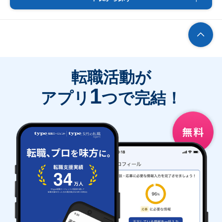
転職活動が
1
アプリ
つで完結！