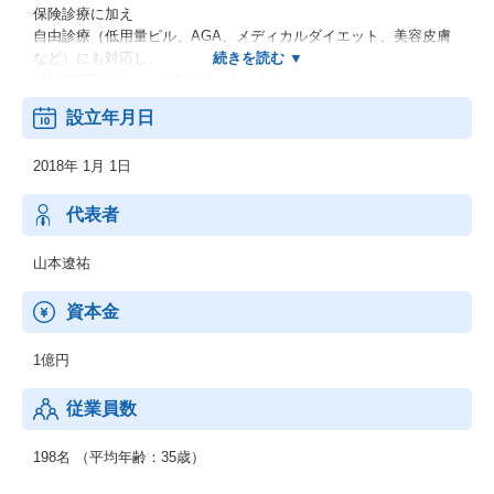
保険診療に加え
自由診療（低用量ピル、AGA、メディカルダイエット、美容皮膚
など）にも対応し、
累計800万件以上の診療実績があります。
設立年月日
◆クリニック向けデジタルトランスフォーメーション（DX）支援
サービス
2018年 1月 1日
業務提携先の「クリニックフォア」のDX支援に一手に引き受けて
おり、
代表者
効率的なオペレーションとシステムをクリニックに提供。
オンライン予約、
山本遼祐
電子カルテ共有、
キャッシュレス決済などで患者の待ち時間短縮と医療現場の効率
資本金
化を図ります。
1億円
◆ヘルスケアECサービス
従業員数
医師の問診が必要なクリニック専売品やOTC医薬品を取り扱い、
未病・予防医療を通じて個人の健康増進とQOL向上に貢献しま
す。
198名 （平均年齢：35歳）
同社は、患者体験の徹底的な最適化と、オンライン・オフライン