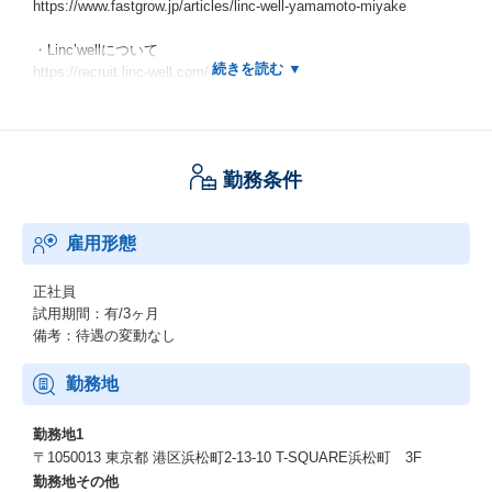
https://www.fastgrow.jp/articles/linc-well-yamamoto-miyake
・Linc’wellについて
https://recruit.linc-well.com/
・会社紹介資料
https://speakerdeck.com/lincwellhr/lw-brochure-business
勤務条件
・Linc’well公式note
https://note.com/lincwell
雇用形態
・エンジニア日記
https://zenn.dev/p/lincwell_inc
正社員
●ポテンシャルは40兆円以上ー日本の医療体験を再設計するLinc’w
試用期間：有/3ヶ月
ellの大改革
備考：待遇の変動なし
https://www.fastgrow.jp/articles/lincwell-deepresearch
勤務地
●全ては理想的な患者体験のため
https://www.fastgrow.jp/articles/linc-well-hara-iwasa-muraoka
勤務地1
〒1050013 東京都 港区浜松町2-13-10 T-SQUARE浜松町 3F
●精緻な“データ共有×バリュー浸透”でグロース続ける、Linc'wellの
勤務地その他
事業組織の秘密