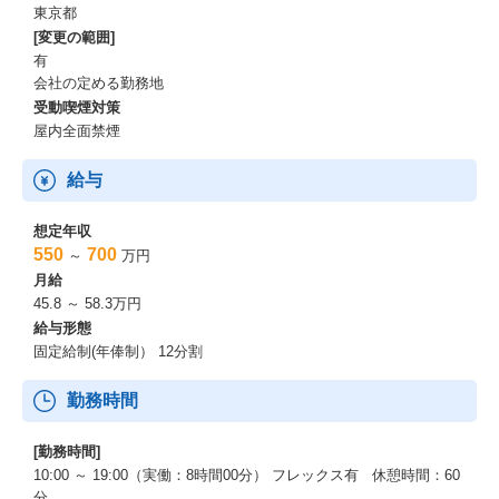
東京都
https://www.fastgrow.jp/articles/lincwell-odachi-yamaguchi-mitoma
[変更の範囲]
有
会社の定める勤務地
受動喫煙対策
屋内全面禁煙
給与
想定年収
550
700
～
万円
月給
45.8 ～ 58.3万円
給与形態
固定給制(年俸制） 12分割
勤務時間
[勤務時間]
10:00 ～ 19:00（実働：8時間00分） フレックス有 休憩時間：60
分