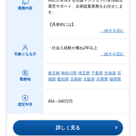
同社が管理する分譲マンションの管理組合
運営サポート、企画提案業務をお任せしま
業務内容
す。
【具体的には】
…続きを読む
・社会人経験が概ね2年以上
…続きを読む
対象となる方
東京都
神奈川県
埼玉県
千葉県
北海道
宮
城県
愛知県
京都府
大阪府
兵庫県
福岡県
勤務地
454～640万円
想定年収
詳しく見る