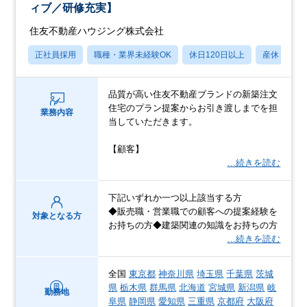
ィブ／研修充実】
住友不動産ハウジング株式会社
正社員採用
職種・業界未経験OK
休日120日以上
産休・育休
品質が高い住友不動産ブランドの新築注文
住宅のプラン提案からお引き渡しまでを担
業務内容
当していただきます。
【顧客】
…続きを読む
下記いずれか一つ以上該当する方
◆販売職・営業職での顧客への提案経験を
対象となる方
お持ちの方◆建築関連の知識をお持ちの方
…続きを読む
全国
東京都
神奈川県
埼玉県
千葉県
茨城
県
栃木県
群馬県
北海道
宮城県
新潟県
岐
勤務地
阜県
静岡県
愛知県
三重県
京都府
大阪府