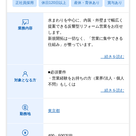
正社員採用
休日120日以上
産休・育休あり
賞与あり
転
水まわりを中心に、内装・外壁まで幅広く
提案できる反響型リフォーム営業をお任せ
業務内容
します。
新規開拓は一切なく、「営業に集中できる
仕組み」が整っています。
…続きを読む
■必須要件
・営業経験をお持ちの方（業界/法人・個人
対象となる方
不問）もしくは
…続きを読む
東京都
勤務地
400～500万円