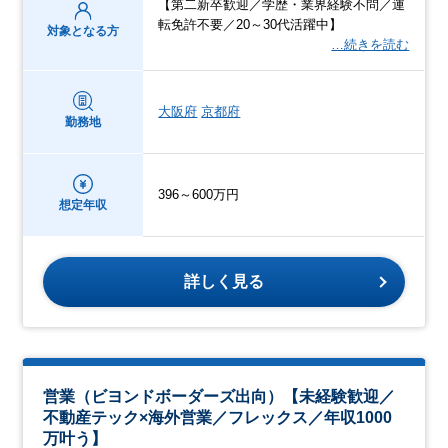
【第二新卒歓迎／学歴・業界経験不問／運
転免許不要／20～30代活躍中】
対象となる方
…続きを読む
大阪府
京都府
勤務地
396～600万円
想定年収
詳しく見る
営業（ビヨンドボーダーズ出向）【未経験歓迎／
不動産テック×海外営業／フレックス／年収1000
万叶う】