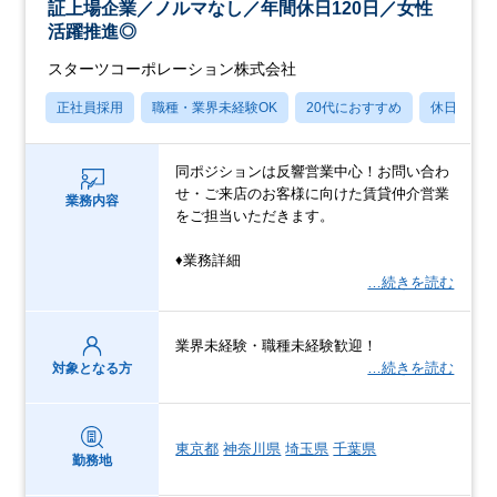
証上場企業／ノルマなし／年間休日120日／女性
活躍推進◎
スターツコーポレーション株式会社
正社員採用
職種・業界未経験OK
20代におすすめ
休日120
同ポジションは反響営業中心！お問い合わ
せ・ご来店のお客様に向けた賃貸仲介営業
業務内容
をご担当いただきます。
♦業務詳細
…続きを読む
業界未経験・職種未経験歓迎！
…続きを読む
対象となる方
東京都
神奈川県
埼玉県
千葉県
勤務地