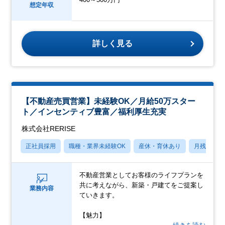
想定年収
詳しく見る
【不動産売買営業】未経験OK／月給50万スター
ト／インセンティブ豊富／福利厚生充実
株式会社RERISE
正社員採用
職種・業界未経験OK
産休・育休あり
月残業20
不動産営業としてお客様のライフプランを
共に考えながら、新築・戸建てをご提案し
業務内容
ていきます。
【魅力】