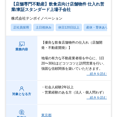
【店舗専門不動産】飲食店向け店舗物件 仕入れ営
業/東証スタンダード上場子会社
株式会社テンポイノベーション
正社員採用
土日祝休み
休日120日以上
産休・育休あり
【優良な飲食店舗物件の仕入れ（店舗開
発・不動産開発）】
業務内容
地場の有力な不動産業者様を中心に、1日
20〜30社ほどコツコツと訪問営業を行い、
強固な信頼関係を築いていただきます。
…続きを読む
・社会人経験2年以上
・営業経験のある方（法人・個人問わず）
対象となる方
…続きを読む
東京都