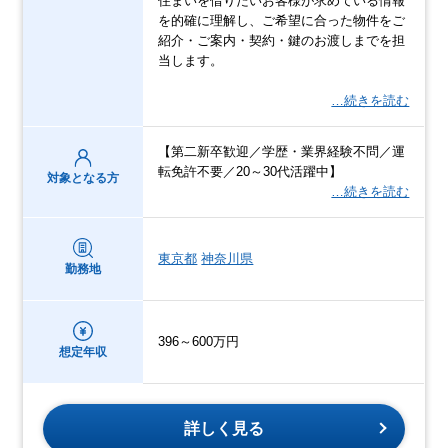
住まいを借りたいお客様が求めている情報
を的確に理解し、ご希望に合った物件をご
紹介・ご案内・契約・鍵のお渡しまでを担
当します。
…続きを読む
【第二新卒歓迎／学歴・業界経験不問／運
転免許不要／20～30代活躍中】
対象となる方
…続きを読む
東京都
神奈川県
勤務地
396～600万円
想定年収
詳しく見る