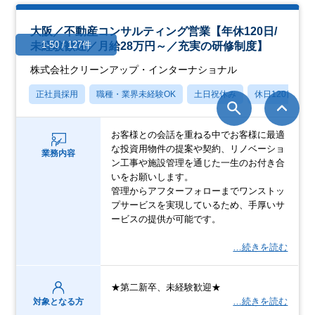
大阪／不動産コンサルティング営業【年休120日/
1-50 / 127件
未経験歓迎／月給28万円～／充実の研修制度】
株式会社クリーンアップ・インターナショナル
正社員採用
職種・業界未経験OK
土日祝休み
休日120日以上
お客様との会話を重ねる中でお客様に最適
な投資用物件の提案や契約、リノベーショ
業務内容
ン工事や施設管理を通じた一生のお付き合
いをお願いします。
管理からアフターフォローまでワンストッ
プサービスを実現しているため、手厚いサ
ービスの提供が可能です。
…続きを読む
★第二新卒、未経験歓迎★
…続きを読む
対象となる方