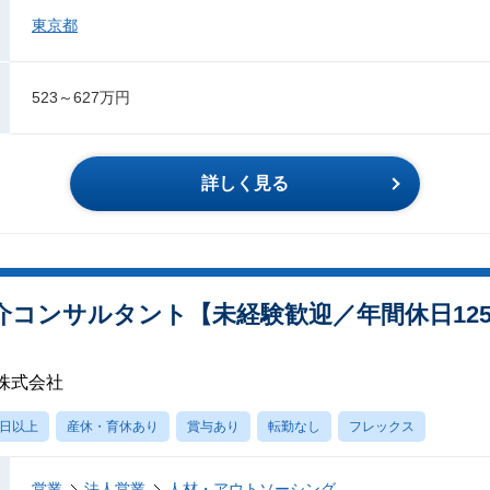
東京都
523～627万円
詳しく見る
コンサルタント【未経験歓迎／年間休日125
株式会社
0日以上
産休・育休あり
賞与あり
転勤なし
フレックス
営業
法人営業
人材・アウトソーシング