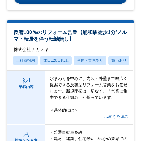
反響100％のリフォーム営業【浦和駅徒歩1分/ノル
マ・転居を伴う転勤無し】
株式会社ナカノヤ
正社員採用
休日120日以上
産休・育休あり
賞与あり
転
水まわりを中心に、内装・外壁まで幅広く
提案できる反響型リフォーム営業をお任せ
業務内容
します。新規開拓は一切なく、「営業に集
中できる仕組み」が整っています。
＜具体的には＞
…続きを読む
・普通自動車免許
・建材、建築、住宅等いづれかの業界での
対象となる方