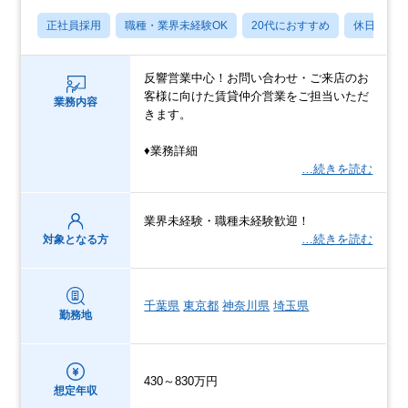
正社員採用
職種・業界未経験OK
20代におすすめ
休日120
反響営業中心！お問い合わせ・ご来店のお
客様に向けた賃貸仲介営業をご担当いただ
業務内容
きます。
♦業務詳細
…続きを読む
業界未経験・職種未経験歓迎！
…続きを読む
対象となる方
千葉県
東京都
神奈川県
埼玉県
勤務地
430～830万円
想定年収