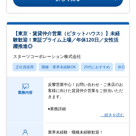
【東京・賃貸仲介営業（ピタットハウス）】未経
験歓迎！東証プライム上場／年休120日／女性活
躍推進◎
スターツコーポレーション株式会社
正社員採用
職種・業界未経験OK
20代におすすめ
休日120
反響営業中心！お問い合わせ・ご来店のお
客様に向けた賃貸仲介営業をご担当いただ
業務内容
きます。
♦業務詳細
…続きを読む
業界未経験・職種未経験歓迎！