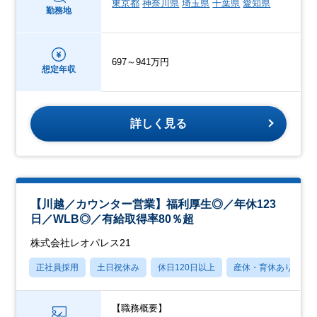
東京都
神奈川県
埼玉県
千葉県
愛知県
勤務地
697～941万円
想定年収
詳しく見る
【川越／カウンター営業】福利厚生◎／年休123
日／WLB◎／有給取得率80％超
株式会社レオパレス21
正社員採用
土日祝休み
休日120日以上
産休・育休あり
【職務概要】