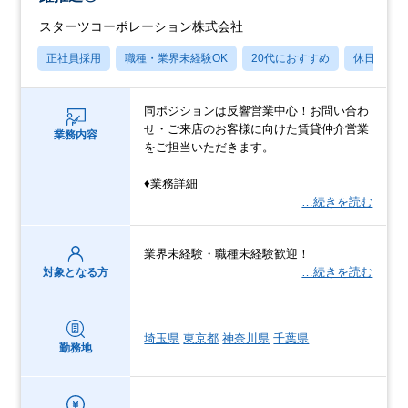
スターツコーポレーション株式会社
正社員採用
職種・業界未経験OK
20代におすすめ
休日120
同ポジションは反響営業中心！お問い合わ
せ・ご来店のお客様に向けた賃貸仲介営業
業務内容
をご担当いただきます。
♦業務詳細
…続きを読む
業界未経験・職種未経験歓迎！
…続きを読む
対象となる方
埼玉県
東京都
神奈川県
千葉県
勤務地