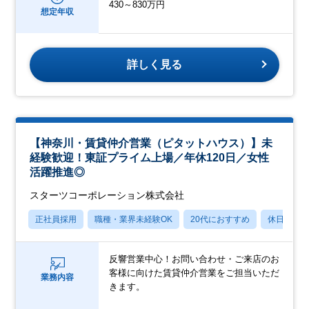
430～830万円
想定年収
詳しく見る
【神奈川・賃貸仲介営業（ピタットハウス）】未
経験歓迎！東証プライム上場／年休120日／女性
活躍推進◎
スターツコーポレーション株式会社
正社員採用
職種・業界未経験OK
20代におすすめ
休日120
反響営業中心！お問い合わせ・ご来店のお
客様に向けた賃貸仲介営業をご担当いただ
業務内容
きます。