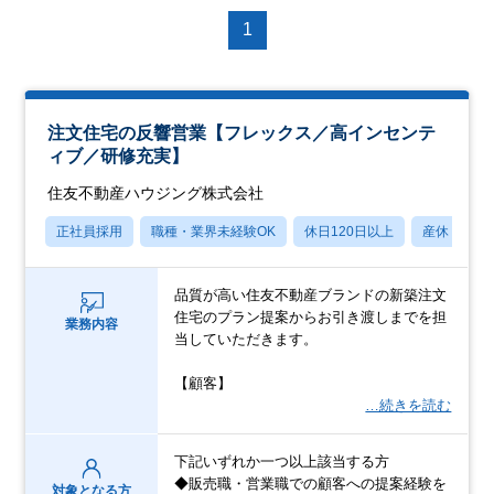
1
注文住宅の反響営業【フレックス／高インセンテ
ィブ／研修充実】
住友不動産ハウジング株式会社
正社員採用
職種・業界未経験OK
休日120日以上
産休・育休
品質が高い住友不動産ブランドの新築注文
住宅のプラン提案からお引き渡しまでを担
業務内容
当していただきます。
【顧客】
…続きを読む
下記いずれか一つ以上該当する方
◆販売職・営業職での顧客への提案経験を
対象となる方