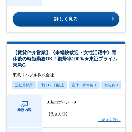
詳しく見る
【賃貸仲介営業】《未経験歓迎・女性活躍中》育
休後の時短勤務OK！復帰率100％★東証プライム
東急G
東急リバブル株式会社
正社員採用
休日120日以上
産休・育休あり
賞与あり
転
★魅力ポイント★
業務内容
【働き方◎】
…続きを読む