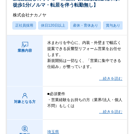
徒歩1分/ノルマ・転居を伴う転勤無し】
株式会社ナカノヤ
正社員採用
休日120日以上
産休・育休あり
賞与あり
転
水まわりを中心に、内装・外壁まで幅広く
提案できる反響型リフォーム営業をお任せ
業務内容
します。
新規開拓は一切なく、「営業に集中できる
仕組み」が整っています。
…続きを読む
■必須要件
・営業経験をお持ちの方（業界/法人・個人
対象となる方
不問）もしくは
…続きを読む
埼玉県