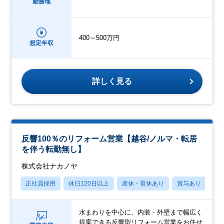
勤務地
400～500万円
想定年収
詳しく見る
反響100％のリフォーム営業【越谷/ノルマ・転居
を伴う転勤無し】
株式会社ナカノヤ
正社員採用
休日120日以上
産休・育休あり
賞与あり
転
水まわりを中心に、内装・外壁まで幅広く
提案できる反響型リフォーム営業をお任せ