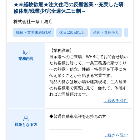
★未経験歓迎★注文住宅の反響営業～充実した研
修体制/残業少/完全週休二日制～
株式会社一条工務店
職種・業界未経験OK
休日120日以上
産休・育休あり
月残業
【業務詳細】
展示場へのご来場、WEBにてお問合せ頂い
業務内容
たお客様に対して、一条工務店の家づくり
への熱意・信念、性能・特長等を丁寧にお
伝え頂くことから始まる営業です。
商品の良さは展示場や建築現場、ご入居済
のお客様宅で実際に見て、触れて、体感す
ればご理解頂けます。
…続きを読む
◆普通自動車免許をお持ちの方
―――――――――――――――――――
対象となる方
――――――――
…続きを読む