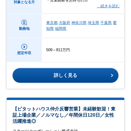
・営業経験をお持ちの方
対象となる方
…続きを読む
東京都
大阪府
神奈川県
埼玉県
千葉県
愛
知県
福岡県
勤務地
509～811万円
想定年収
詳しく見る
【ピタットハウス仲介反響営業】未経験歓迎！東
証上場企業／ノルマなし／年間休日120日／女性
活躍推進◎
スターツコーポレーション株式会社