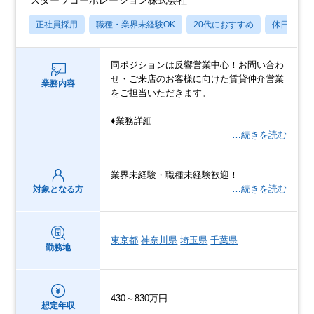
正社員採用
職種・業界未経験OK
20代におすすめ
休日120
同ポジションは反響営業中心！お問い合わ
せ・ご来店のお客様に向けた賃貸仲介営業
業務内容
をご担当いただきます。
♦業務詳細
…続きを読む
業界未経験・職種未経験歓迎！
…続きを読む
対象となる方
東京都
神奈川県
埼玉県
千葉県
勤務地
430～830万円
想定年収