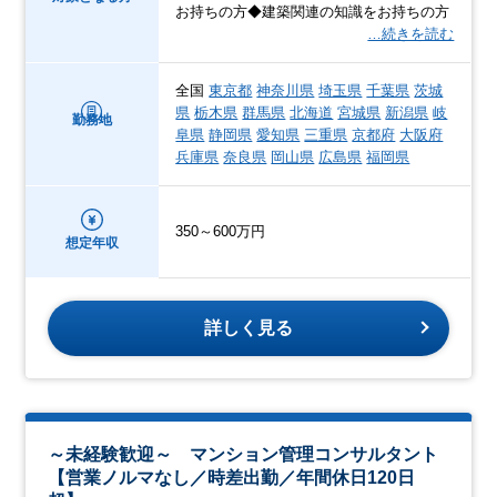
お持ちの方◆建築関連の知識をお持ちの方
…続きを読む
全国
東京都
神奈川県
埼玉県
千葉県
茨城
県
栃木県
群馬県
北海道
宮城県
新潟県
岐
勤務地
阜県
静岡県
愛知県
三重県
京都府
大阪府
兵庫県
奈良県
岡山県
広島県
福岡県
350～600万円
想定年収
詳しく見る
～未経験歓迎～ マンション管理コンサルタント
【営業ノルマなし／時差出勤／年間休日120日