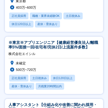
東京都
403万~600万
正社員採用
職種・業界未経験OK
土日祝休み
休日120日以上
産休・育休あり
※東京※アプリエンジニア【健康経営優良法人/離職
率5%/面接一回/在宅有/完休2日/上流案件多数】
株式会社エイシル
未確定
500万~720万
正社員採用
土日祝休み
休日120日以上
産休・育休あり
月残業20時間以内
人事アシスタント【仕組み化や改善に関われ採用・