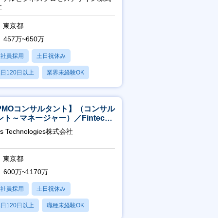
進】
社
東京都
457万~650万
正社員採用
土日祝休み
日120日以上
業界未経験OK
産休・育休あり
PMOコンサルタント】（コンサル
ント～マネージャー）／Fintech
域／設立5年弱で上場
as Technologies株式会社
東京都
600万~1170万
正社員採用
土日祝休み
日120日以上
職種未経験OK