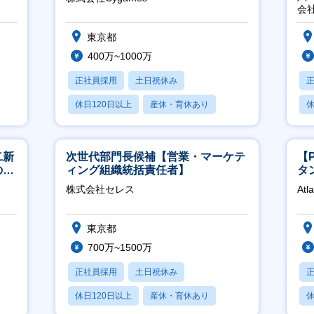
推
会
東京都
400万~1000万
正社員採用
土日祝休み
休日120日以上
産休・育休あり
休
月残業20時間以内
二新
次世代部門長候補【営業・マーケテ
【
のマ
ィング組織統括責任者】
タ
修充
領
株式会社セレス
Atl
東京都
700万~1500万
正社員採用
土日祝休み
休日120日以上
産休・育休あり
休