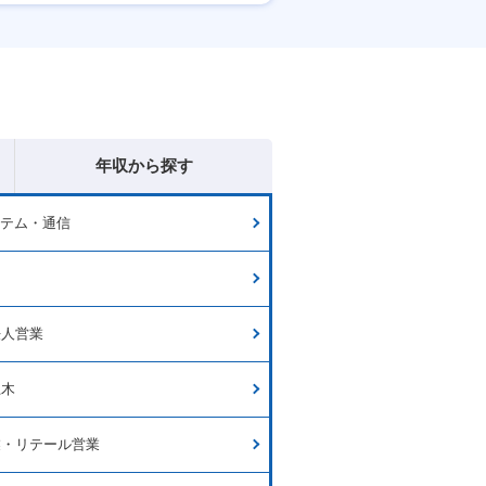
産休・育休あり
年収から探す
ステム・通信
ー
法人営業
土木
業・リテール営業