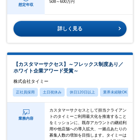
508～600万円
想定年収
詳しく見る
【カスタマーサクセス】～フレックス制度あり／
ホワイト企業アワード受賞～
株式会社タイミー
正社員採用
土日祝休み
休日120日以上
業界未経験OK
産
カスタマーサクセスとして担当クライアン
トのタイミーご利用最大化を推進すること
業務内容
をミッションに、既存アカウントの継続利
用や他店舗への導入拡大、一拠点あたりの
募集人数の増加を目指します。タイミーは