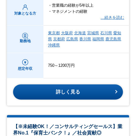
・営業職の経験が5年以上
・マネジメントの経験
対象となる方
…続きを読む
東京都
大阪府
北海道
宮城県
石川県
愛知
県
京都府
広島県
香川県
福岡県
鹿児島県
勤務地
沖縄県
750～1200万円
想定年収
詳しく見る
【※未経験OK！／コンサルティングセールス】業
界No.1『保育士バンク！』／社会貢献◎