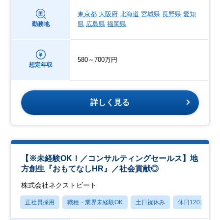
東京都
大阪府
北海道
宮城県
長野県
愛知
県
広島県
福岡県
勤務地
580～700万円
想定年収
詳しく見る
【※未経験OK！／コンサルティングセールス】地
方創生『おもてなしHR』／社会貢献◎
株式会社ネクストビート
正社員採用
職種・業界未経験OK
土日祝休み
休日120日以上