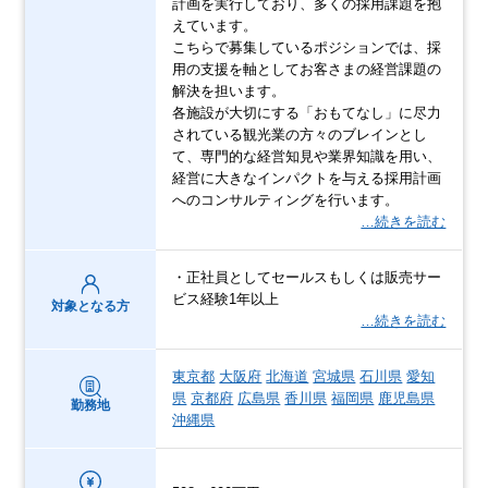
計画を実行しており、多くの採用課題を抱
えています。
こちらで募集しているポジションでは、採
用の支援を軸としてお客さまの経営課題の
解決を担います。
各施設が大切にする「おもてなし」に尽力
されている観光業の方々のブレインとし
て、専門的な経営知見や業界知識を用い、
経営に大きなインパクトを与える採用計画
へのコンサルティングを行います。
…続きを読む
・正社員としてセールスもしくは販売サー
ビス経験1年以上
対象となる方
…続きを読む
東京都
大阪府
北海道
宮城県
石川県
愛知
県
京都府
広島県
香川県
福岡県
鹿児島県
勤務地
沖縄県