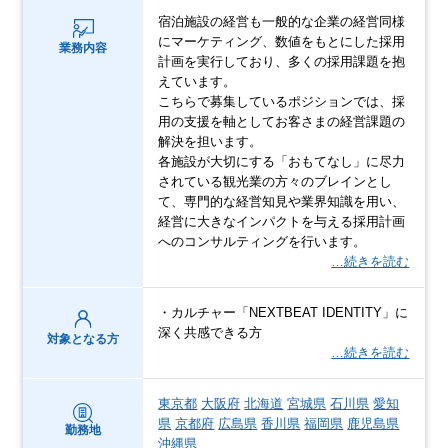
宿泊施設の経営も一般的な企業の経営同様
にマーケティング、数値をもとにした採用
業務内容
計画を実行しており、多くの採用課題を抱
えています。
こちらで募集しているポジションでは、採
用の支援を軸としてお客さまの経営課題の
解決を担います。
各施設が大切にする「おもてなし」に尽力
されている観光業の方々のブレインとし
て、専門的な経営知見や業界知識を用い、
経営に大きなインパクトを与える採用計画
へのコンサルティングを行います。
…続きを読む
・カルチャー「NEXTBEAT IDENTITY」に
深く共感できる方
対象となる方
…続きを読む
東京都
大阪府
北海道
宮城県
石川県
愛知
県
京都府
広島県
香川県
福岡県
鹿児島県
勤務地
沖縄県