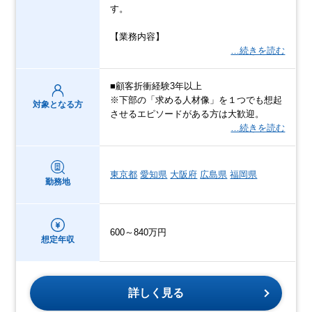
す。
【業務内容】
…続きを読む
■顧客折衝経験3年以上
※下部の「求める人材像」を１つでも想起
対象となる方
させるエピソードがある方は大歓迎。
…続きを読む
東京都
愛知県
大阪府
広島県
福岡県
勤務地
600～840万円
想定年収
詳しく見る