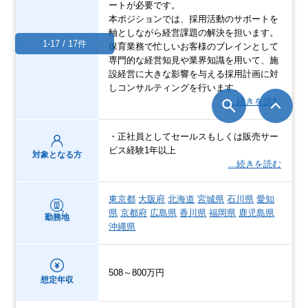
ートが必要です。
本ポジションでは、採用活動のサポートを
軸としながら経営課題の解決を担います。
1-17 / 17件
保育業務で忙しいお客様のブレインとして
専門的な経営知見や業界知識を用いて、施
設経営に大きな影響を与える採用計画に対
しコンサルティングを行います。
…続きを読む
・正社員としてセールスもしくは販売サー
ビス経験1年以上
対象となる方
…続きを読む
東京都
大阪府
北海道
宮城県
石川県
愛知
県
京都府
広島県
香川県
福岡県
鹿児島県
勤務地
沖縄県
508～800万円
想定年収