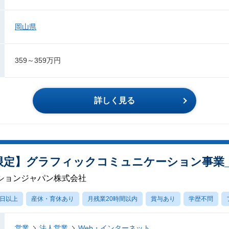
岡山県
359～359万円
詳しく見る
地域限定】グラフィックコミュニケーション事業_
ションジャパン株式会社
0日以上
産休・育休あり
月残業20時間以内
賞与あり
学歴不問
営業
法人営業
Web・インターネット