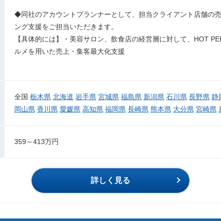
◆同社のアカウントプランナーとして、担当クライアント店舗の
ング支援をご担当いただきます。
【具体的には】・美容サロン、飲食店の経営層に対して、HOT PEPP
ルメを用いた売上・集客最大化支援
全国
栃木県
北海道
岩手県
宮城県
福島県
新潟県
石川県
長野県
静
岡山県
香川県
愛媛県
高知県
福岡県
長崎県
熊本県
大分県
宮崎県
359～413万円
詳しく見る