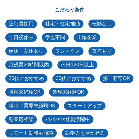
こだわり条件
正社員採用
社宅・住宅補助
転勤なし
土日祝休み
学歴不問
上場企業
産休・育休あり
フレックス
賞与あり
月残業20時間以内
休日120日以上
20代におすすめ
30代におすすめ
第二新卒OK
職種未経験OK
業界未経験OK
職種・業界未経験OK
スタートアップ
副業応相談
パパママ社員活躍中
リモート勤務応相談
語学力を活かせる