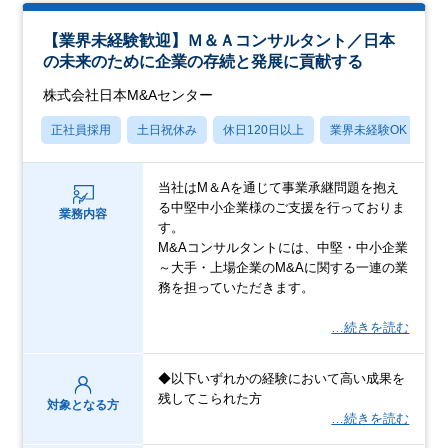
【業界未経験歓迎】Ｍ＆Ａコンサルタント／日本
の未来のために企業の存続と発展に貢献する
株式会社日本M&Aセンター
正社員採用
土日祝休み
休日120日以上
業界未経験OK
産
当社はM＆Aを通じて事業承継問題を抱え
る中堅中小企業様のご支援を行っておりま
業務内容
す。
M&Aコンサルタントには、中堅・中小企業
～大手・上場企業のM&Aに関する一連の業
務を担っていただきます。
…続きを読む
◆以下いずれかの経験において高い成果を
残してこられた方
対象となる方
…続きを読む