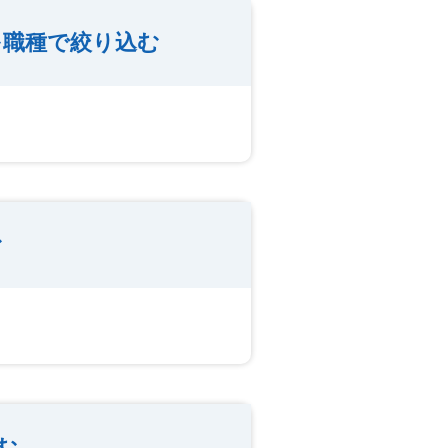
を職種で絞り込む
む
む