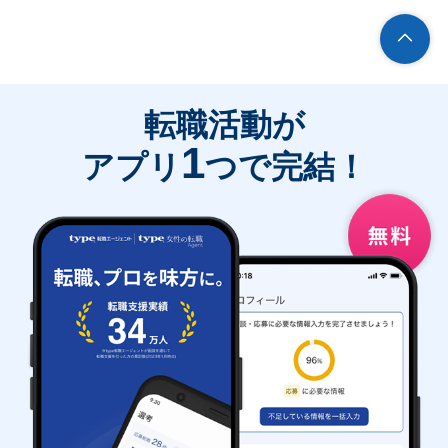
転職活動が
1
アプリ
つで完結！