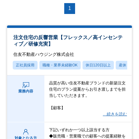
1
注文住宅の反響営業【フレックス／高インセンテ
ィブ／研修充実】
住友不動産ハウジング株式会社
正社員採用
職種・業界未経験OK
休日120日以上
産休・育休
品質が高い住友不動産ブランドの新築注文
住宅のプラン提案からお引き渡しまでを担
業務内容
当していただきます。
【顧客】
…続きを読む
下記いずれか一つ以上該当する方
◆販売職・営業職での顧客への提案経験を
対象となる方