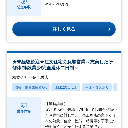
454～640万円
想定年収
詳しく見る
★未経験歓迎★注文住宅の反響営業～充実した研
修体制/残業少/完全週休二日制～
株式会社一条工務店
職種・業界未経験OK
休日120日以上
産休・育休あり
月残業
【業務詳細】
展示場へのご来場、WEBにてお問合せ頂い
業務内容
たお客様に対して、一条工務店の家づくり
への熱意・信念、性能・特長等を丁寧にお
伝え頂くことから始まる営業です。