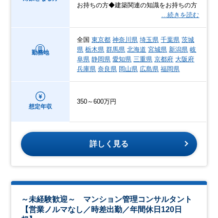
お持ちの方◆建築関連の知識をお持ちの方
…続きを読む
全国
東京都
神奈川県
埼玉県
千葉県
茨城
県
栃木県
群馬県
北海道
宮城県
新潟県
岐
勤務地
阜県
静岡県
愛知県
三重県
京都府
大阪府
兵庫県
奈良県
岡山県
広島県
福岡県
350～600万円
想定年収
詳しく見る
～未経験歓迎～ マンション管理コンサルタント
【営業ノルマなし／時差出勤／年間休日120日