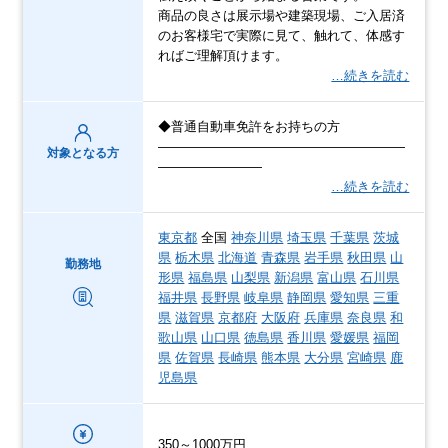
商品の良さは展示場や建築現場、ご入居済
のお客様宅で実際に見て、触れて、体感す
ればご理解頂けます。
…続きを読む
◆普通自動車免許をお持ちの方
―――――――――――――――――――
対象となる方
――――――――
…続きを読む
東京都
全国
神奈川県
埼玉県
千葉県
茨城
県
栃木県
北海道
青森県
岩手県
秋田県
山
勤務地
形県
福島県
山梨県
新潟県
富山県
石川県
福井県
長野県
岐阜県
静岡県
愛知県
三重
県
滋賀県
京都府
大阪府
兵庫県
奈良県
和
歌山県
山口県
徳島県
香川県
愛媛県
福岡
県
佐賀県
長崎県
熊本県
大分県
宮崎県
鹿
児島県
350～1000万円