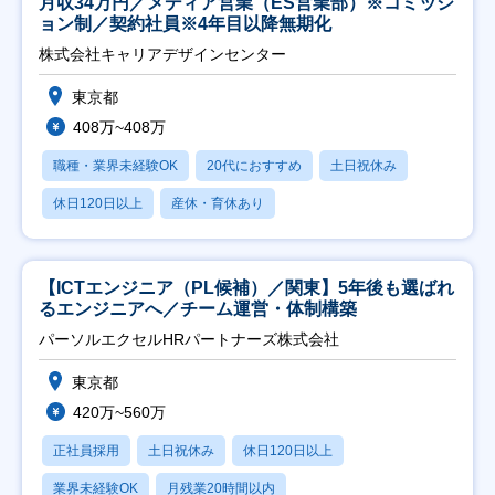
月収34万円／メディア営業（ES営業部）※コミッシ
ョン制／契約社員※4年目以降無期化
株式会社キャリアデザインセンター
東京都
408万~408万
職種・業界未経験OK
20代におすすめ
土日祝休み
休日120日以上
産休・育休あり
【ICTエンジニア（PL候補）／関東】5年後も選ばれ
るエンジニアへ／チーム運営・体制構築
パーソルエクセルHRパートナーズ株式会社
東京都
420万~560万
正社員採用
土日祝休み
休日120日以上
業界未経験OK
月残業20時間以内