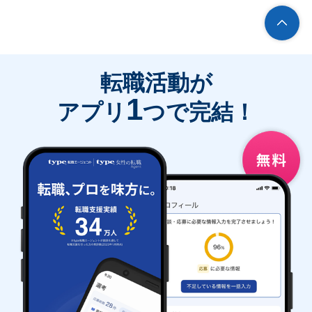
転職活動が
1
アプリ
つで完結！