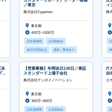
ーバ
カスタマーサポート／リーダー候補
次
／東京
ィ
株式会社Cygames
株
東京都
400万~1000万
正社員採用
土日祝休み
休日120日以上
産休・育休あり
休
月残業20時間以内
【未
【営業事務】年間休日130日／東証
I
プ／
スタンダード上場子会社
自
日
に
株式会社テンポイノベーション
エ
東京都
360万~400万
正社員採用
土日祝休み