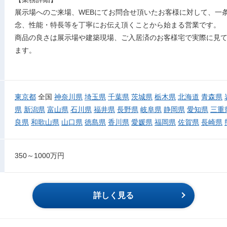
展示場へのご来場、WEBにてお問合せ頂いたお客様に対して、一
念、性能・特長等を丁寧にお伝え頂くことから始まる営業です。
商品の良さは展示場や建築現場、ご入居済のお客様宅で実際に見
ます。
東京都
全国
神奈川県
埼玉県
千葉県
茨城県
栃木県
北海道
青森県
県
新潟県
富山県
石川県
福井県
長野県
岐阜県
静岡県
愛知県
三重
良県
和歌山県
山口県
徳島県
香川県
愛媛県
福岡県
佐賀県
長崎県
350～1000万円
詳しく見る