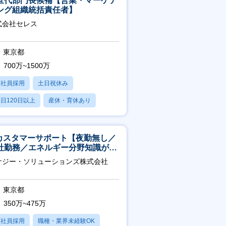
世代部門長候補【営業・マーケテ
ング組織統括責任者】
式会社セレス
東京都
700万~1500万
正社員採用
土日祝休み
日120日以上
産休・育休あり
賞与あり
Tカスタマーサポート【夜勤無し／
社勤務／エネルギー分野知識が身
つきます】
ナジー・ソリューションズ株式会社
東京都
350万~475万
正社員採用
職種・業界未経験OK