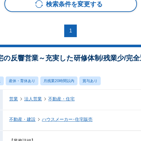
検索条件を変更する
1
宅の反響営業～充実した研修体制/残業少/完
上
産休・育休あり
月残業20時間以内
賞与あり
営業
法人営業
不動産・住宅
不動産・建設
ハウスメーカー･住宅販売
【業務詳細】