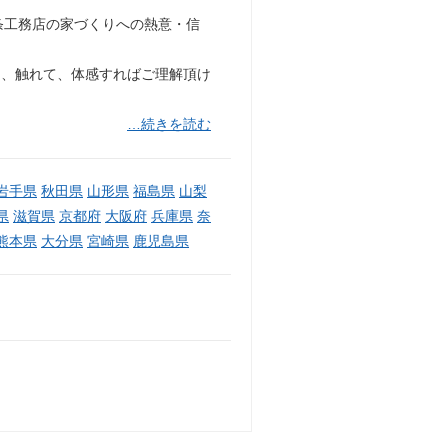
条工務店の家づくりへの熱意・信
て、触れて、体感すればご理解頂け
…続きを読む
岩手県
秋田県
山形県
福島県
山梨
県
滋賀県
京都府
大阪府
兵庫県
奈
熊本県
大分県
宮崎県
鹿児島県