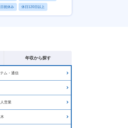
土日祝休み
休日120日以上
産休・育休あり
年収から探す
ステム・通信
ー
法人営業
土木