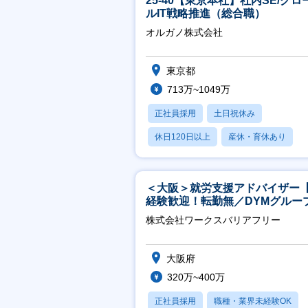
25-40【東京本社】社内SE/グロ
ルIT戦略推進（総合職）
オルガノ株式会社
東京都
713万~1049万
正社員採用
土日祝休み
休日120日以上
産休・育休あり
月残業20時間以内
＜大阪＞就労支援アドバイザー
経験歓迎！転勤無／DYMグルー
ホスピタリティ高い方歓迎／土
株式会社ワークスバリアフリー
祝】
大阪府
320万~400万
正社員採用
職種・業界未経験OK