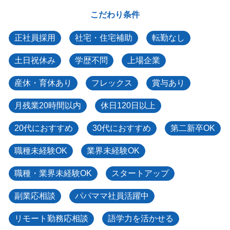
こだわり条件
正社員採用
社宅・住宅補助
転勤なし
土日祝休み
学歴不問
上場企業
産休・育休あり
フレックス
賞与あり
月残業20時間以内
休日120日以上
20代におすすめ
30代におすすめ
第二新卒OK
職種未経験OK
業界未経験OK
職種・業界未経験OK
スタートアップ
副業応相談
パパママ社員活躍中
リモート勤務応相談
語学力を活かせる