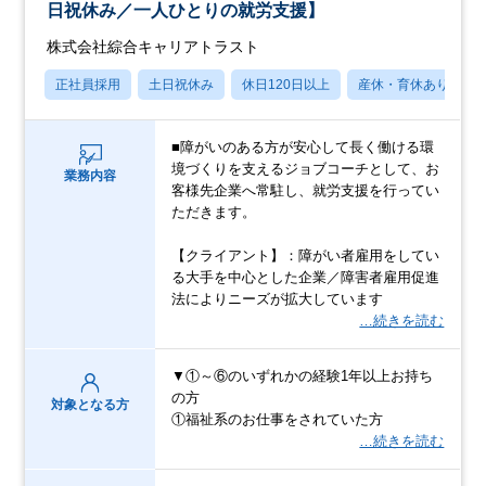
日祝休み／一人ひとりの就労支援】
株式会社綜合キャリアトラスト
正社員採用
土日祝休み
休日120日以上
産休・育休あり
■障がいのある方が安心して長く働ける環
境づくりを支えるジョブコーチとして、お
業務内容
客様先企業へ常駐し、就労支援を行ってい
ただきます。
【クライアント】：障がい者雇用をしてい
る大手を中心とした企業／障害者雇用促進
法によりニーズが拡大しています
…続きを読む
▼①～⑥のいずれかの経験1年以上お持ち
の方
対象となる方
①福祉系のお仕事をされていた方
…続きを読む