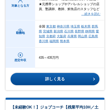
★元携帯ショップやアパレルショップの店
対象となる方
員、塾講師、教師、鮮魚店のスタッフなど
…続きを読む
全国
東京都
神奈川県
埼玉県
栃木県
群馬
県
宮城県
新潟県
石川県
長野県
静岡県
愛
勤務地
知県
京都府
大阪府
兵庫県
岡山県
広島県
香川県
福岡県
熊本県
435～435万円
想定年収
詳しく見る
【未経験OK！】ジョブコーチ【残業平均10H／土