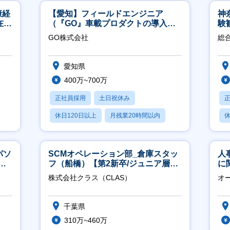
康経
【愛知】フィールドエンジニア
神
在宅
（『GO』車載プロダクトの導入サ
験
ポート／年休120日／土日祝休／直
得
GO株式会社
総
行直帰
愛知県
400万~700万
正社員採用
土日祝休み
休日120日以上
月残業20時間以内
休
学歴不問
月
パソ
SCMオペレーション部_倉庫スタッ
人
実
フ（船橋）【第2新卒/ジュニア層歓
に
迎】
く
株式会社クラス（CLAS）
オ
社
千葉県
310万~460万