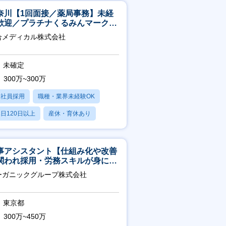
奈川【1回面接／薬局事務】未経
歓迎／プラチナくるみんマーク取
／月平均残業13h／年休126日
合メディカル株式会社
未確定
300万~300万
正社員採用
職種・業界未経験OK
日120日以上
産休・育休あり
残業20時間以内
事アシスタント【仕組み化や改善
関われ採用・労務スキルが身につ
環境／年商120億円超の事業会
ーガニックグループ株式会社
】
東京都
300万~450万