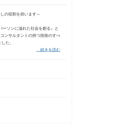
渡しの役割を担います～
】
パーソンに溢れた社会を創る』と
にコンサルタントの持つ技術のすべ
ました。
…続きを読む