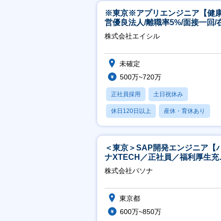
※東京※アプリエンジニア【健
営優良法人/離職率5%/面接一回/
有/完休2日/上流案件多数】
株式会社エイシル
未確定
500万~720万
正社員採用
土日祝休み
休日120日以上
産休・育休あり
月残業20時間以内
＜東京＞SAP開発エンジニア【
ナXTECH／正社員／福利厚生充
◎】
株式会社パソナ
東京都
600万~850万