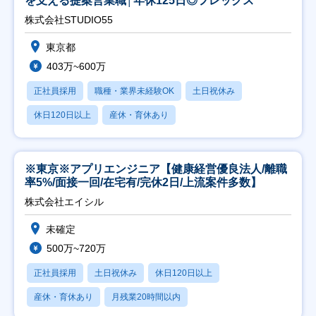
を支える提案営業職│年休125日◎フレックス
株式会社STUDIO55
東京都
403万~600万
正社員採用
職種・業界未経験OK
土日祝休み
休日120日以上
産休・育休あり
※東京※アプリエンジニア【健康経営優良法人/離職
率5%/面接一回/在宅有/完休2日/上流案件多数】
株式会社エイシル
未確定
500万~720万
正社員採用
土日祝休み
休日120日以上
産休・育休あり
月残業20時間以内