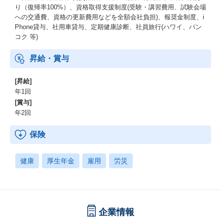
り（復帰率100%）、資格取得支援制度(受験・講習費用、試験会場
への交通費、資格の更新費用などを全額会社負担)、報奨金制度、i
Phone貸与、社用車貸与、定期健康診断、社員旅行(ハワイ、バン
コク 等)
昇給・賞与
[昇給]
年1回
[賞与]
年2回
保険
健康
厚生年金
雇用
労災
企業情報