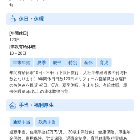
無
休日・休暇
[年間休日]
120日
[年次有給休暇]
10～20日
年末年始
夏季
慶弔
特別
産休
育児
年間有給休暇10日～20日（下限日数は、入社半年経過後の付与日
数となります）/年間休日日数120日※リフォーム営業職は水曜日
のお休みを推奨 祝日、GW、夏季休暇、年末年始、有給休暇、慶
弔休暇※5日以上の連休取得可能
手当・福利厚生
通勤手当
残業手当
通勤手当、住宅手当(2万円/月,、30歳未満対象)、健康保険、厚生年
金保険、雇用保険、労災保険、退職金制度、育児休暇取得実績あ