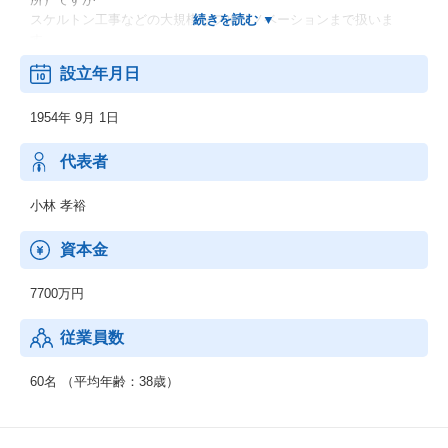
スケルトン工事などの大規模なフルリノベーションまで扱いま
す。
毎年1,000～1,500件の実績
設立年月日
【設備工事事業（公共工事）】
1954年 9月 1日
埼玉県や越谷市発注の公共工事の給排水衛生設備、空調換気設備
をはじめとした管工事で数多くの実績を残しています。
1,000万～数億円規模の工事を取り扱います。
代表者
施工実績：
埼玉スタジアム、
小林 孝裕
県立大学、
越谷市新庁舎 等
資本金
7700万円
従業員数
60名 （平均年齢：38歳）