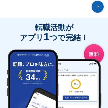
転職活動が
1
アプリ
つで完結！