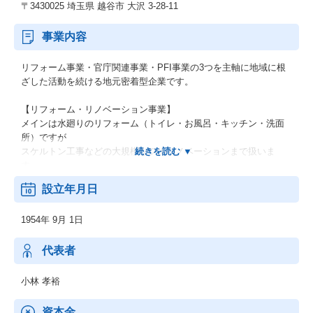
〒3430025 埼玉県 越谷市 大沢 3-28-11
事業内容
リフォーム事業・官庁関連事業・PFI事業の3つを主軸に地域に根
ざした活動を続ける地元密着型企業です。
【リフォーム・リノベーション事業】
メインは水廻りのリフォーム（トイレ・お風呂・キッチン・洗面
所）ですが
スケルトン工事などの大規模なフルリノベーションまで扱いま
す。
毎年1,000～1,500件の実績
設立年月日
【設備工事事業（公共工事）】
1954年 9月 1日
埼玉県や越谷市発注の公共工事の給排水衛生設備、空調換気設備
をはじめとした管工事で数多くの実績を残しています。
1,000万～数億円規模の工事を取り扱います。
代表者
施工実績：
埼玉スタジアム、
小林 孝裕
県立大学、
越谷市新庁舎 等
資本金