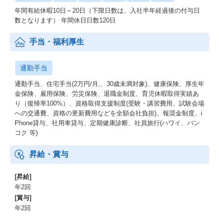
年間有給休暇10日～20日（下限日数は、入社半年経過後の付与日
数となります） 年間休日日数120日
手当・福利厚生
通勤手当
通勤手当、住宅手当(2万円/月,、30歳未満対象)、健康保険、厚生年
金保険、雇用保険、労災保険、退職金制度、育児休暇取得実績あ
り（復帰率100%）、資格取得支援制度(受験・講習費用、試験会場
への交通費、資格の更新費用などを全額会社負担)、報奨金制度、i
Phone貸与、社用車貸与、定期健康診断、社員旅行(ハワイ、バン
コク 等)
昇給・賞与
[昇給]
年2回
[賞与]
年2回