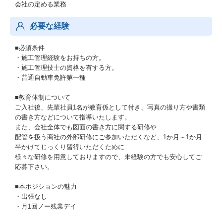
会社の定める業務
必要な経験
■必須条件
・施工管理経験をお持ちの方。
・施工管理技士の資格を有する方。
・普通自動車免許第一種
■教育体制について
ご入社後、先輩社員1名が教育係として付き、写真の撮り方や書類
の書き方などについて指導いたします。
また、会社全体でも図面の書き方に関する研修や
配管を扱う商社の外部研修にご参加いただくなど、1か月～1か月
半かけてじっくり習得いただくために
様々な研修を用意しておりますので、未経験の方でも安心してご
応募下さい。
■本ポジションの魅力
・出張なし
・月1回ノー残業デイ