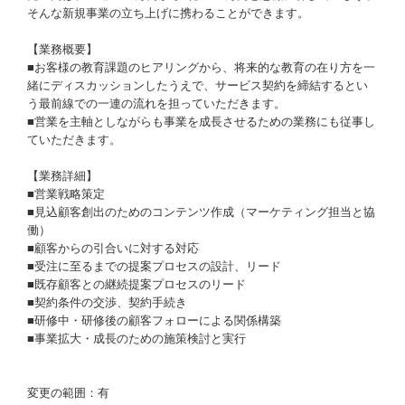
そんな新規事業の立ち上げに携わることができます。
【業務概要】
■お客様の教育課題のヒアリングから、将来的な教育の在り方を一
緒にディスカッションしたうえで、サービス契約を締結するとい
う最前線での一連の流れを担っていただきます。
■営業を主軸としながらも事業を成長させるための業務にも従事し
ていただきます。
【業務詳細】
■営業戦略策定
■見込顧客創出のためのコンテンツ作成（マーケティング担当と協
働）
■顧客からの引合いに対する対応
■受注に至るまでの提案プロセスの設計、リード
■既存顧客との継続提案プロセスのリード
■契約条件の交渉、契約手続き
■研修中・研修後の顧客フォローによる関係構築
■事業拡大・成長のための施策検討と実行
変更の範囲：有