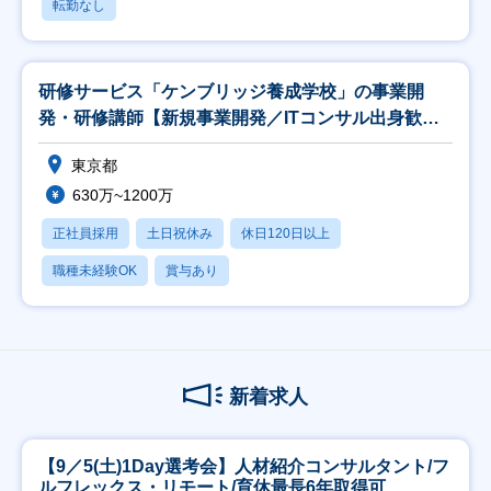
転勤なし
研修サービス「ケンブリッジ養成学校」の事業開
発・研修講師【新規事業開発／ITコンサル出身歓
迎】
東京都
630万~1200万
正社員採用
土日祝休み
休日120日以上
職種未経験OK
賞与あり
新着求人
【9／5(土)1Day選考会】人材紹介コンサルタント/フ
ルフレックス・リモート/育休最長6年取得可