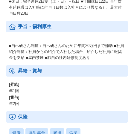
■休日：完全週休2日制（土・日）＋祝日 ■年間休日122日 ※年次
有給休暇は入社時に付与（日数は入社月により異なる）、最大付
与日数20日
手当・福利厚生
■自己研さん制度：自己研さんのために年間20万円まで補助 ■社員
紹介制度：社員からの紹介で入社した場合、紹介した社員に報奨
金を支給 ■屋内禁煙 ■独自の社内研修制度あり
昇給・賞与
[昇給]
年1回
[賞与]
年2回
保険
健康
厚生年金
雇用
労災