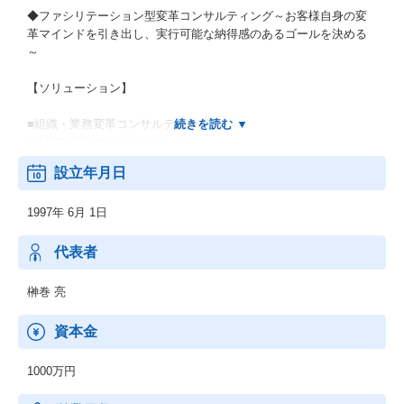
◆ファシリテーション型変革コンサルティング～お客様自身の変
革マインドを引き出し、実行可能な納得感のあるゴールを決める
～
【ソリューション】
■組織・業務変革コンサルティング
■IT戦略立案コンサルティング
■新規事業創造コンサルティング
設立年月日
■営業改革コンサルティング
■グローバルプロジェクト支援コンサルティング
1997年 6月 1日
■プロジェクトマネジメント（PMO）改善コンサルティング
■プロジェクトリーダーおよびプロジェクトチーム養成学校サービ
ス
代表者
榊巻 亮
資本金
1000万円