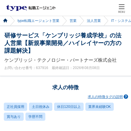
MENU
type転職エージェント営業
営業
法人営業
IT・システ
研修サービス「ケンブリッジ養成学校」の法
人営業【新規事業開発／ハイレイヤーの方の
課題解決】
ケンブリッジ・テクノロジー・パートナーズ株式会社
お問い合わせ番号：637916 最終確認日：2026年08月08日
求人の特徴
求人の特徴タグの説明
正社員採用
土日祝休み
休日120日以上
業界未経験OK
賞与あり
学歴不問