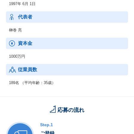
1997年 6月 1日
■プロジェクトマネジメント（PMO）改善コンサルティング
■プロジェクトリーダーおよびプロジェクトチーム養成学校サービ
ス
代表者
榊巻 亮
資本金
1000万円
従業員数
189名 （平均年齢：35歳）
応募の流れ
Step.1
ご登録