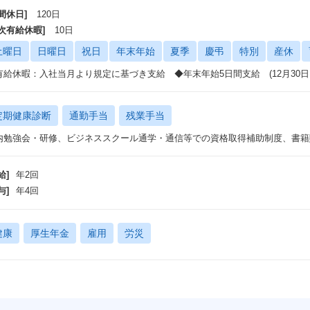
間休日]
120日
年次有給休暇]
10日
土曜日
日曜日
祝日
年末年始
夏季
慶弔
特別
産休
有給休暇：入社当月より規定に基づき支給 ◆年末年始5日間支給 (12月30日～
定期健康診断
通勤手当
残業手当
内勉強会・研修、ビジネススクール通学・通信等での資格取得補助制度、書籍
給]
年2回
与]
年4回
健康
厚生年金
雇用
労災