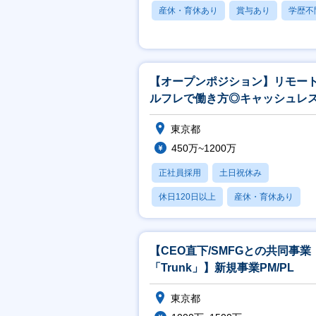
産休・育休あり
賞与あり
学歴不
【オープンポジション】リモート
ルフレで働き方◎キャッシュレ
ラットフォームの企画～開発
東京都
450万~1200万
正社員採用
土日祝休み
休日120日以上
産休・育休あり
月残業20時間以内
【CEO直下/SMFGとの共同事業
「Trunk」】新規事業PM/PL
東京都