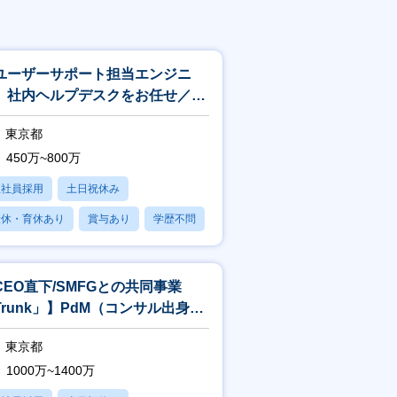
ユーザーサポート担当エンジニ
】社内ヘルプデスクをお任せ／リ
ート・フレックス有
東京都
450万~800万
正社員採用
土日祝休み
産休・育休あり
賞与あり
学歴不問
CEO直下/SMFGとの共同事業
Trunk」】PdM（コンサル出身者
迎）
東京都
1000万~1400万