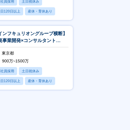
正社員採用
土日祝休み
日120日以上
産休・育休あり
賞与あり
インフキュリオングループ横断】
規事業開発×コンサルタント
izDev×Consultant）
東京都
900万~1500万
正社員採用
土日祝休み
日120日以上
産休・育休あり
賞与あり