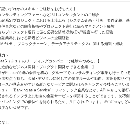
下記いずれかのスキル・ご経験をお持ちの方】
コンサルティングファームなどのITコンサルタントのご経験
金融系SIプロジェクトにおける上流工程（システム企画・計画、要件定義、
要件合意などの顧客折衝やプロジェクト進行に係るマネジメント経験
自らプロジェクト遂行に係る必要な情報収集/分析/提言を行った経験
金融業界における新規ビジネスの企画経験
DMPやBI、ブロックチェーン、データアナリティクスに関する知識・経験
魅力＞
BaaS（※１）のリーディングカンパニーで経験をつめる。】
先進的なビジネス開発・プロダクト開発ができる企業！】
長がFintech関連の会長を務め、グループでコンサルティング事業も行ってい
三者視点も持ち、金融×デジタルに関しての業界ルールや動向、国策を握りや
ロースが見込みやすいる新たなサービスに関われるチャンスが今後もございま
１）ー”Banking as a Service”：フィンテック企業などが、APIを介
用されるインフラ上に独自の金融サービスを構築することができます。技巧側
ンバンキングでの優位性を得られるため、注目されています。※〇〇payなど
は少ない状況です。
になし