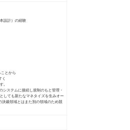
基本設計）の経験
ることから
すく
す。
して銀行のシステムに接続し規制のもと管理・
としても新たなマネタイズを生みオー
の決裁領域とはまた別の領域のため競