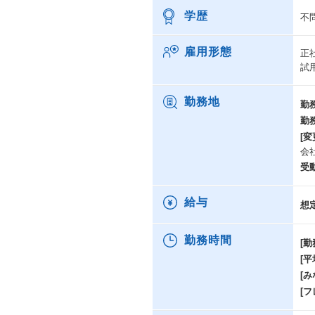
学歴
不
雇用形態
正
試
勤務地
勤
勤
[変
会
受
給与
想
勤務時間
[勤
[
[み
[