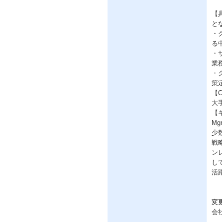
【
と
・
る
・
業
・
策
【
大
【
M
少
戦
ン
し
活
変
会