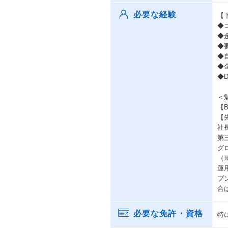
必要な経験
【
◆
◆
◆
◆
◆
◆
＜
【
【
社
第
グ
（※
運
プ
合
必要な免許・資格
特