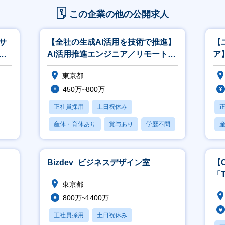
この企業の他の公開求人
サ
【全社の生成AI活用を技術で推進】
【
立
AI活用推進エンジニア／リモート・
ア
フレックス有
モ
東京都
450万~800万
正社員採用
土日祝休み
産休・育休あり
賞与あり
学歴不問
Bizdev_ビジネスデザイン室
【
「
東京都
歓
800万~1400万
正社員採用
土日祝休み