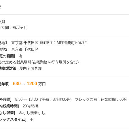
問
社員
用期間：有/3ヶ月
務地1
東京都 千代田区 麹町5-7-2 MFPR麹町ビル7F
務地2
東京都 千代田区
更の範囲]
有
社の定める就業場所(在宅勤務を行う場所を含む)
動喫煙対策
屋内全面禁煙
630
1200
定年収
～
万円
務時間]
9:30 ～ 18:30（実働：8時間00分） フレックス有 休憩時間：60分
平均残業時間]
20時間/月
なし残業]
みなし残業なし
フレックスタイム]
有