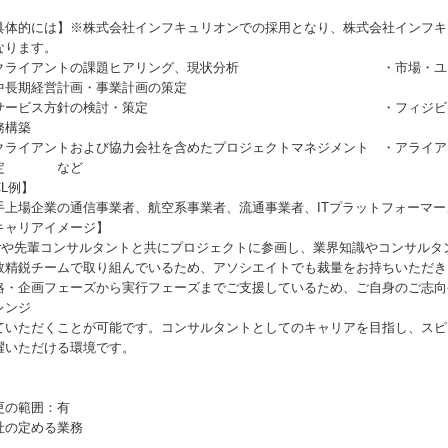
具体的には】※株式会社インフキュリオンでの採用となり、株式会社インフキ
なります。
クライアントの課題ヒアリング、現状分析 ・市場・ユー
中長期経営計画・事業計画の策定
サービス方針の検討・策定 ・フィジビリティ調査
務構築
クライアントおよび協力会社を含めたプロジェクトマネジメント ・アライ
定 など
CL例】
手上場企業の通信事業者、航空系事業者、流通事業者、ITプラットフォーマ
キャリアイメージ】
grや先輩コンサルタントと共にプロジェクトに参画し、業界知識やコンサル
数精鋭チームで取り組んでいるため、アソシエイトでも裁量をお持ちいただき
略・企画フェーズから実行フェーズまでご支援しているため、ご自身のご志向
レンジ
ていただくことが可能です。コンサルタントとしてのキャリアを目指し、スピ
躍いただける環境です。
更の範囲：有
社の定める業務