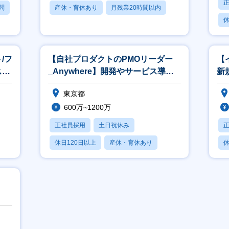
問
産休・育休あり
月残業20時間以内
休
賞与あり
/フ
【自社プロダクトのPMOリーダー
【
スプ
_Anywhere】開発やサービス導入
新
まで
プロジェクト
（B
東京都
600万~1200万
正社員採用
土日祝休み
休日120日以上
産休・育休あり
休
月残業20時間以内