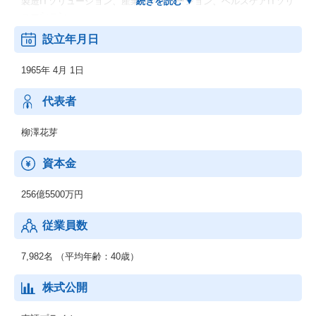
製造ITソリューション、産業ITソリューション、ヘルスケアITソリ
ューション
◆IT基盤サービス：
設立年月日
基盤ITソリューション、システム運用ソリューション、先端技術
ソリューション
1965年 4月 1日
（デジタルワークプレイス）
代表者
柳澤花芽
資本金
256億5500万円
従業員数
7,982名 （平均年齢：40歳）
株式公開