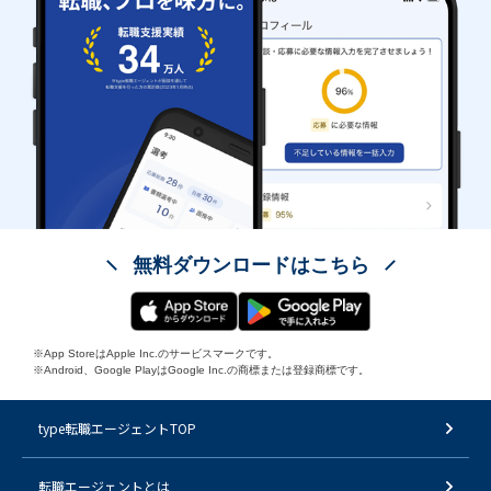
無料ダウンロードはこちら
※App StoreはApple Inc.のサービスマークです。
※Android、Google PlayはGoogle Inc.の商標または登録商標です。
type転職エージェントTOP
転職エージェントとは