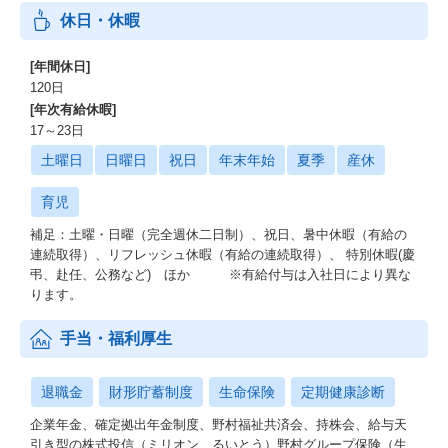
休日・休暇
[年間休日]
120日
[年次有給休暇]
17～23日
土曜日
日曜日
祝日
年末年始
夏季
産休
育児
補足：土曜・日曜（完全週休二日制）、祝日、暑中休暇（有給の
連続取得）、リフレッシュ休暇（有給の連続取得）、 特別休暇(慶
弔、赴任、公務など) ほか ※有給付与は入社日により異な
ります。
手当・福利厚生
退職金
財形貯蓄制度
生命保険
定期健康診断
企業年金、確定拠出年金制度、野村福祉共済会、持株会、給与天
引き型の株式投信（ミリオン、るいとう）野村グループ保険（生